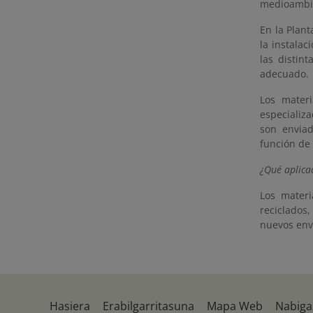
medioambie
En la Plan
la instalac
las distin
adecuado.
Los materi
especializ
son enviad
función de 
¿Qué aplicac
Los materi
reciclados
nuevos env
Hasiera
Erabilgarritasuna
Mapa Web
Nabiga