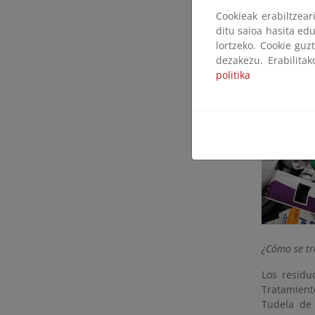
los medica
Cookieak erabiltzea
ditu saioa hasita edu
La recogid
lortzeko. Cookie guz
de distrib
dezakezu. Erabilita
restos de 
politika
recogidos y
¿Cómo se tr
Los residu
Tratamient
Tudela de 