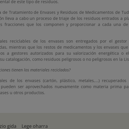
ntal de este tipo de residuos.
ta de Tratamiento de Envases y Residuos de Medicamentos de Tude
ión lleva a cabo un proceso de triaje de los residuos entrados a pl
tas fracciones que los componen y proporcionar a cada una de 
ales reciclables de los envases son entregados por el gestor 
adas, mientras que los restos de medicamentos y los envases que
os a gestores autorizados para su valorización energética o e
su catalogación, como residuos peligrosos o no peligrosos en la Li
iones tienen los materiales reciclados?
ales de los envases (cartón, plástico, metales,...) recuperados
, pueden ser aprovechados nuevamente como materia prima par
ases u otros productos.
zio gida
Lege oharra