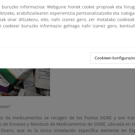
mentos que ya hayan caducado, que estén acabados o que no se ut
ri buruzko informazioa: Webgune honek cookie propioak eta hirug
kitzeko, erabiltzailearen esperientzia pertsonalizatzeko eta nabiga
a actual de medicamentos es un sistema de logística inversa que
tiak onar ditzakezu, edo, nahi izanez gero, zer motatako cookie
ución que utilizan las farmacias pero en sentido inverso: el cons
ko cookieei buruzko informazio gehiago nahi izanez gero, kontsu
medicamentos a la farmacia, donde se acumulan y almacenan tem
 transportados a los gestores.
Cookieen konfigurazi
atan?
os de medicamentos se recogen de los Puntos SIGRE y son tran
o de Envases y Residuos de Medicamentos de SIGRE, ubicada en la 
Duero, que es la única instalación específica existente en Es