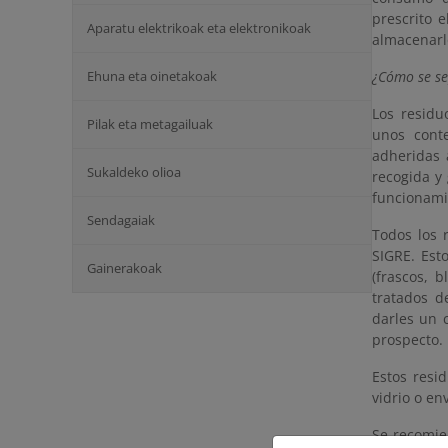
prescrito 
Aparatu elektrikoak eta elektronikoak
almacenarl
Ehuna eta oinetakoak
¿Cómo se se
Los residu
Pilak eta metagailuak
unos cont
adheridas 
Sukaldeko olioa
recogida y
funcionami
Sendagaiak
Todos los 
SIGRE. Est
Gainerakoak
(frascos, 
tratados d
darles un 
prospecto.
Estos resi
vidrio o en
Se recomie