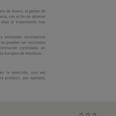
la de Duero, el gestor de
anta, con el fin de obtener
ellas el tratamiento más
a entidades recicladoras
 no pueden ser reciclados
liminación controlada, en
sta Europea de Residuos.
 en la selección, una vez
a producir, por ejemplo,
Instagra
Twitter
Face