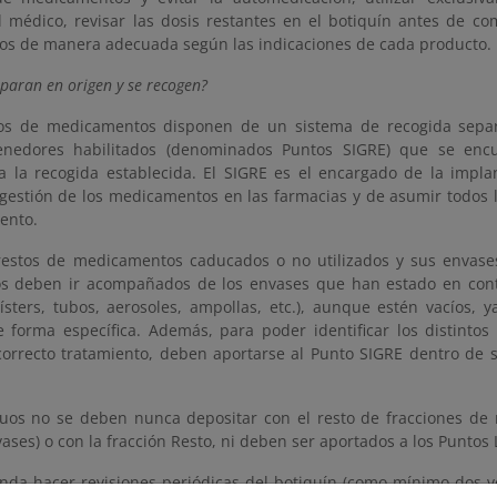
el médico, revisar las dosis restantes en el botiquín antes de c
os de manera adecuada según las indicaciones de cada producto.
paran en origen y se recogen?
os de medicamentos disponen de un sistema de recogida separ
enedores habilitados (denominados Puntos SIGRE) que se encu
a la recogida establecida. El SIGRE es el encargado de la implan
 gestión de los medicamentos en las farmacias y de asumir todos 
ento.
restos de medicamentos caducados o no utilizados y sus envase
os deben ir acompañados de los envases que han estado en con
blísters, tubos, aerosoles, ampollas, etc.), aunque estén vacíos
e forma específica. Además, para poder identificar los distinto
correcto tratamiento, deben aportarse al Punto SIGRE dentro de s
duos no se deben nunca depositar con el resto de fracciones de 
vases) o con la fracción Resto, ni deben ser aportados a los Puntos 
nda hacer revisiones periódicas del botiquín (como mínimo dos ve