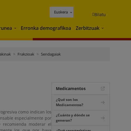
Euskera
Bilatu
runea
Erronka demografikoa
Zerbitzuak
Ingurunea
Zerbitzuak
akinak
Frakzioak
Sendagaiak
Medicamentos
¿Qué son los
Medicamentos?
ogresiva como indican los
¿Cuánto y dónde se
onsable especialmente por
generan?
Se recomienda moderar el
vamente los que nos haya
¿Qué características