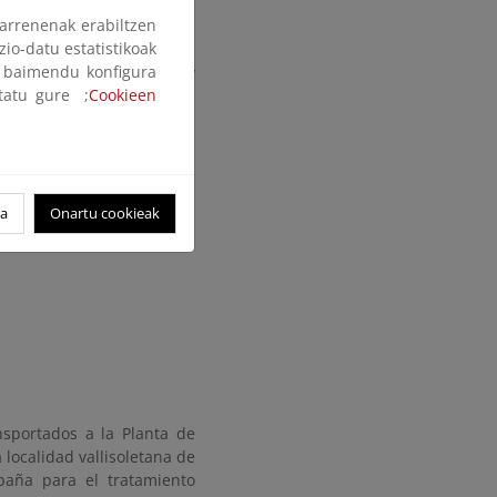
ilicen.
arrenenak erabiltzen
zio-datu estatistikoak
 aprovecha el mismo canal
ak baimendu konfigura
umidor lleva los envases y
ltatu gure ;
Cookieen
poralmente, hasta que son
oa
Onartu cookieak
sportados a la Planta de
localidad vallisoletana de
paña para el tratamiento