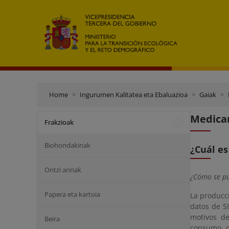
Home
Ingurumen Kalitatea eta Ebaluazioa
Gaiak
Medica
Frakzioak
Biohondakinak
¿Cuál es
Ontzi arinak
¿Cómo se pu
Papera eta kartoia
La producc
datos de S
motivos d
Beira
consumo d