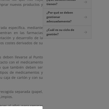
tienen?
omprar nuevos productos y
¿Por qué se deben
gestionar
adecuadamente?
ada específica, mediante
¿Cuál es su ciclo de
entran en las farmacias
gestión?
tación y desarrollo de la
los costes derivados de su
s deben llevarse al Punto
tacto con el medicamento
, ya que también deben ser
s tipos de medicamentos y
u caja de cartón y con su
recogida separada (papel,
Limpios.
ces al año), para separar