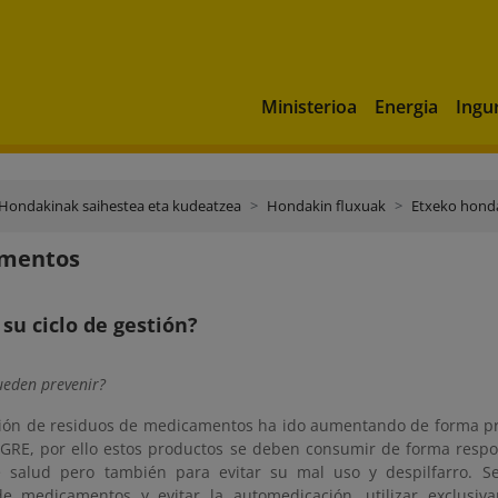
Ministerioa
Energia
Ingu
Hondakinak saihestea eta kudeatzea
Hondakin fluxuak
Etxeko hond
mentos
 su ciclo de gestión?
eden prevenir?
ión de residuos de medicamentos ha ido aumentando de forma pr
IGRE, por ello estos productos se deben consumir de forma resp
e salud pero también para evitar su mal uso y despilfarro. 
e medicamentos y evitar la automedicación, utilizar exclusi