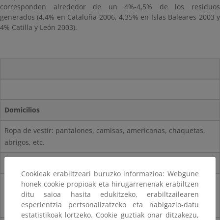
corresponden alrededor de un 4%-4,5% de los residuos
generados (4,4% en Cataluña 2006, 4,35% en Islas Baleares 2003 y
4% Catilla y León 2003).
Domicilios
Ropa de vestir: pantalones, camisas, americanas, chaquetas,
abrigos, etc.
Actividades comerciales
Cookieak erabiltzeari buruzko informazioa: Webgune
Dependiendo de la actividad se pueden generar residuos de
honek cookie propioak eta hirugarrenenak erabiltzen
ditu saioa hasita edukitzeko, erabiltzailearen
diferentes tipos de textiles similares a los generados en los
esperientzia pertsonalizatzeko eta nabigazio-datu
domicilios.
estatistikoak lortzeko. Cookie guztiak onar ditzakezu,