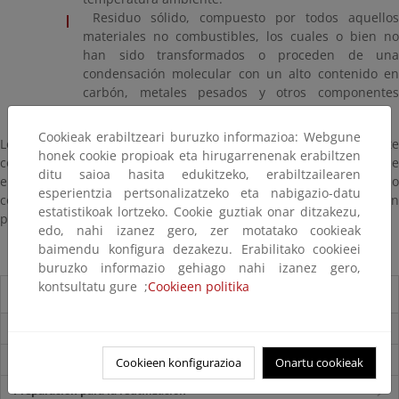
Residuo sólido, compuesto por todos aquellos
materiales no combustibles, los cuales o bien no
han sido transformados o proceden de una
condensación molecular con un alto contenido en
carbón, metales pesados y otros componentes
inertes de los residuos.
Cookieak erabiltzeari buruzko informazioa: Webgune
Los residuos líquidos y gaseosos pueden aprovecharse mediante
honek cookie propioak eta hirugarrenenak erabiltzen
combustión a través de un ciclo de vapor para la producción de
ditu saioa hasita edukitzeko, erabiltzailearen
energía eléctrica. El residuo sólido pude utilizarse como
esperientzia pertsonalizatzeko eta nabigazio-datu
combustible en instalaciones industriales, como por ejemplo, en
estatistikoak lortzeko. Cookie guztiak onar ditzakezu,
plantas cementeras.
edo, nahi izanez gero, zer motatako cookieak
baimendu konfigura dezakezu. Erabilitako cookieei
buruzko informazio gehiago nahi izanez gero,
kontsultatu gure ;
Cookieen politika
Sistemas de tratamiento
Introducción
VALORIZACIÓN Y RECICLAJE MATERIAL
Cookieen konfigurazioa
Onartu cookieak
Preparación para la reutilización