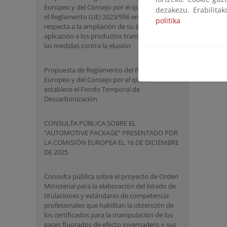
Europeo y del Consejo por el que se modifica
dezakezu. Erabilita
el Reglamento (UE) 2023/956 en lo que
politika
respecta a la ampliación de su ámbito de
aplicación a los productos transformados y a
las medidas contra la elusión
Propuesta de Reglamento del Parlamento
Europeo y del Consejo por el que se
establece el Fondo Temporal de
Descarbonización
CONSULTA PÚBLICA SOBRE EL
“AUTOMOTIVE PACKAGE” PRESENTADO POR
LA COMISIÓN EUROPEA EL 16 DE DICIEMBRE
DE 2025
Consulta pública sobre el proyecto de Orden
Ministerial para la elaboración del listado de
titulaciones y estándares de competencia
profesionales que habilitan la obtención de
los certificados para la manipulación de los
gases fluorados de efecto invernadero y sus