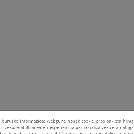
ri buruzko informazioa: Webgune honek cookie propioak eta hirug
kitzeko, erabiltzailearen esperientzia pertsonalizatzeko eta nabiga
tiak onar ditzakezu, edo, nahi izanez gero, zer motatako cookie