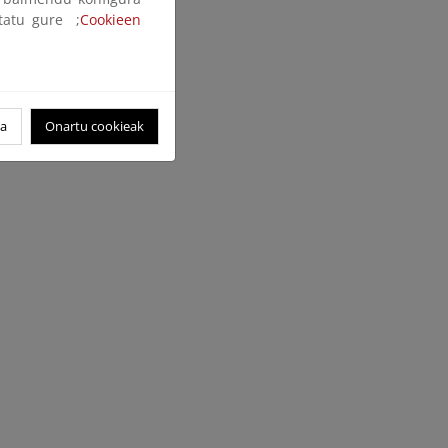
ltatu gure ;
Cookieen
oa
Onartu cookieak