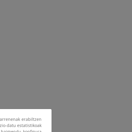
arrenenak erabiltzen
zio-datu estatistikoak
ak baimendu konfigura