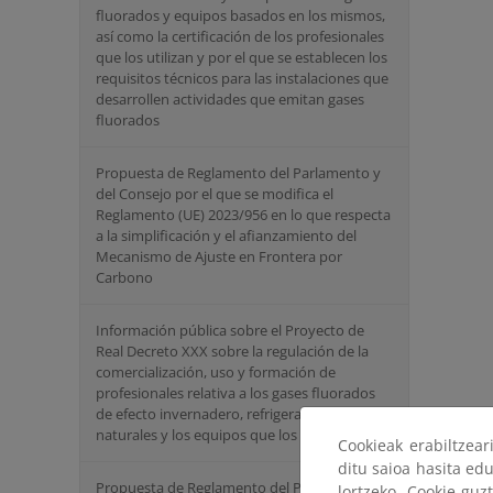
fluorados y equipos basados en los mismos,
así como la certificación de los profesionales
que los utilizan y por el que se establecen los
requisitos técnicos para las instalaciones que
desarrollen actividades que emitan gases
fluorados
Propuesta de Reglamento del Parlamento y
del Consejo por el que se modifica el
Reglamento (UE) 2023/956 en lo que respecta
a la simplificación y el afianzamiento del
Mecanismo de Ajuste en Frontera por
Carbono
Información pública sobre el Proyecto de
Real Decreto XXX sobre la regulación de la
comercialización, uso y formación de
profesionales relativa a los gases fluorados
de efecto invernadero, refrigerantes
naturales y los equipos que los contienen.
Cookieak erabiltzea
ditu saioa hasita edu
Propuesta de Reglamento del Parlamento
lortzeko. Cookie guz