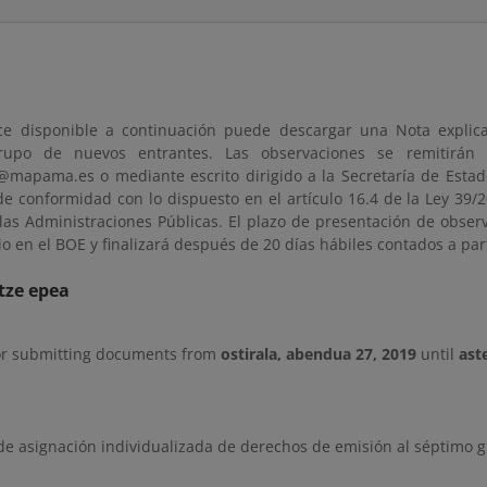
ce disponible a continuación puede descargar una Nota explica
rupo de nuevos entrantes. Las observaciones se remitirán 
@mapama.es o mediante escrito dirigido a la Secretaría de Estad
de conformidad con lo dispuesto en el artículo 16.4 de la Ley 39/
as Administraciones Públicas. El plazo de presentación de observ
o en el BOE y finalizará después de 20 días hábiles contados a par
tze epea
or submitting documents from
ostirala, abendua 27, 2019
until
ast
de asignación individualizada de derechos de emisión al séptimo 