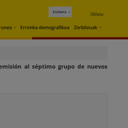
Euskera
Bilatu
runea
Erronka demografikoa
Zerbitzuak
Ingurunea
Zerbitzuak
 emisión al séptimo grupo de nuevos