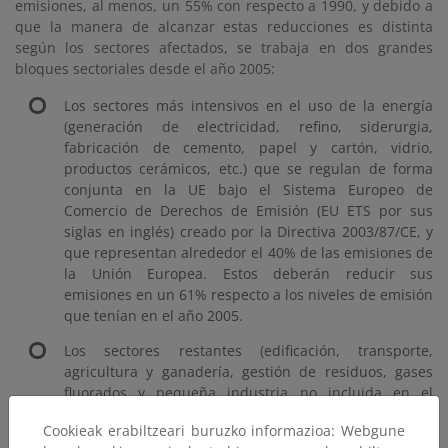
emisiones, al menos, un 55% con respecto a 1990, y debido a
que la manera de alcanzar estas reducciones es distinta
según los sectores afectados, se trabaja en dos grandes
bloques sectoriales desde el año 2005:
Los sectores más intensivos en el uso de la energía
(generación de electricidad, refino, siderurgia,
fabricación de cemento, papel y cartón, vidrio,
productos cerámicos, etc.) que se regulan de forma
conjunta en la UE bajo el Sistema Europeo de
Comercio de Derechos de Emisión (EU ETS por sus
siglas en inglés) creado por la Directiva 2003/87/CE, y
que representan alrededor el 40% de las emisiones de
la Unión Europea. Estos deberán reducir sus
emisiones en un 61% respecto a los niveles de emisión
que tenían en el año 2005.
Los sectores restantes (edificación, transporte,
agricultura y ganadería, gestión de residuos, gases
fluorados y pequeña industria no incluida en el
bloque anterior) se regulan con objetivos nacionales y
Cookieak erabiltzeari buruzko informazioa: Webgune
representan cerca del 60% de las emisiones. Son los