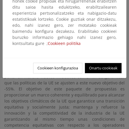
honek cookie propioak eta hirugarrenenak erabiltzen
conocidos como sectores difusos. Estas emisiones
ditu saioa hasita edukitzeko, erabiltzailearen
deberán reducirse en un 40% respecto a los niveles
esperientzia pertsonalizatzeko eta nabigazio-datu
del año 2005.
estatistikoak lortzeko. Cookie guztiak onar ditzakezu,
Paquete «Objetivo 55»
(“fit for 55” en inglés)
edo, nahi izanez gero, zer motatako cookieak
baimendu konfigura dezakezu. Erabilitako cookieei
Para alcanzar el nuevo objetivo de reducción de emisiones de
buruzko informazio gehiago nahi izanez gero,
gases de efecto invernadero a 2030 de, al menos, un 55%
kontsultatu gure ;
Cookieen politika
respecto a los niveles de 1990, es necesario revisar la
normativa europea de energía y clima. Por ello, el julio de
2021 la Comisión Europea presentó un conjunto de
propuestas legislativas, conocido como
Paquete Fit for 55
Cookieen konfigurazioa
Onartu cookieak
encaminadas a revisar y actualizar la legislación de la UE y
poner en marcha nuevas iniciativas con el fin de garantizar
que las políticas de la UE se ajusten a este nuevo objetivo del
-55%. El objetivo de este paquete de propuestas es
proporcionar un marco coherente y equilibrado para alcanzar
los objetivos climáticos de la UE que garantice una transición
equitativa y socialmente justa; mantenga y refuerce la
innovación y la competitividad de la industria de la UE
garantizando al mismo tiempo unas condiciones de
competencia equitativas con respecto a los operadores