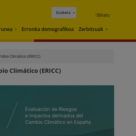
Euskera
Bilatu
runea
Erronka demografikoa
Zerbitzuak
Ingurunea
Zerbitzuak
mbio Climático (ERICC)
io Climático (ERICC)