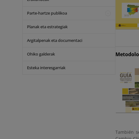
Parte-hartze publikoa
Planak eta estrategiak
Argitalpenak eta documentaci
Metodolog
Ohiko galderak
Esteka interesgarriak
También se
Cambio Clim