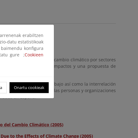
arrenenak erabiltzen
zio-datu estatistikoak
ak baimendu konfigura
aña (2021)
ltatu gure ;
Cookieen
os principales impactos del cambio climático por sectores
iesgos derivados de estos impactos y una propuesta de
o para cada ámbito de trabajo así como la interrelación
oa
Onartu cookieak
da servir para informar a las personas y organizaciones
imático en España.
to del Cambio Climático (2005)
Due to the Effects of Climate Change (2005)