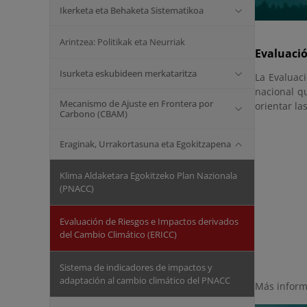
Ikerketa eta Behaketa Sistematikoa
Arintzea: Politikak eta Neurriak
Evaluació
Isurketa eskubideen merkataritza
La Evaluac
nacional qu
Mecanismo de Ajuste en Frontera por
orientar la
Carbono (CBAM)
Eraginak, Urrakortasuna eta Egokitzapena
Klima Aldaketara Egokitzeko Plan Nazionala
(PNACC)
Evaluación de Riesgos e Impactos derivados
del Cambio Climático (ERICC)
Sistema de indicadores de impactos y
adaptación al cambio climático del PNACC
Más inform