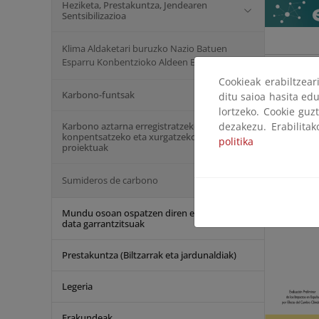
Heziketa, Prestakuntza, Jendearen
Sentsibilizazioa
Klima Aldaketari buruzko Nazio Batuen
Esparru Konbentzioko Aldeen Biltzarra
Evaluacio
Cookieak erabiltzea
Karbono-funtsak
ditu saioa hasita edu
lortzeko. Cookie guz
dezakezu. Erabilita
Karbono aztarna erregistratzeko,
konpentsatzeko eta xurgatzeko
politika
proiektuak
Sumideros de carbono
Mundu osoan ospatzen diren egunak eta
data garrantzitsuak
Prestakuntza (Biltzarrak eta jardunaldiak)
Legeria
Erakundeak