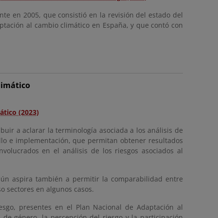
te en 2005, que consistió en la revisión del estado del
ptación al cambio climático en España, y que contó con
limático
ático (2023)
buir a aclarar la terminología asociada a los análisis de
ollo e implementación, que permitan obtener resultados
nvolucrados en el análisis de los riesgos asociados al
ún aspira también a permitir la comparabilidad entre
so sectores en algunos casos.
esgo, presentes en el Plan Nacional de Adaptación al
e de género, la percepción del riesgo y la participación