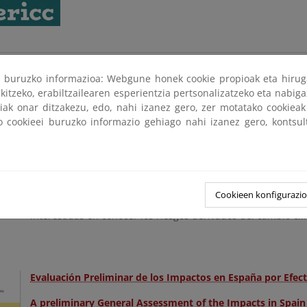
nes previas
ri buruzko informazioa: Webgune honek cookie propioak eta hirug
kitzeko, erabiltzailearen esperientzia pertsonalizatzeko eta nabiga
tiak onar ditzakezu, edo, nahi izanez gero, zer motatako cookie
Impactos y riesgos derivados del cambio climático en Esp
ko cookieei buruzko informazio gehiago nahi izanez gero, kontsu
El presente Informe lleva a cabo un análisis y síntesis de l
y sistemas en España, una relación de los principales r
valoración sobre el grado de urgencia para ser abordados.
Sintetiza la información sobre impactos del cambio climátic
Cookieen konfigurazi
de los riesgos entre diferentes ámbitos, de manera que pue
interesadas en conocer los riesgos derivados del cambio cl
Evaluación Preliminar de los Impactos en España por Efec
A preliminary General Assessment of the Impacts in Spain 