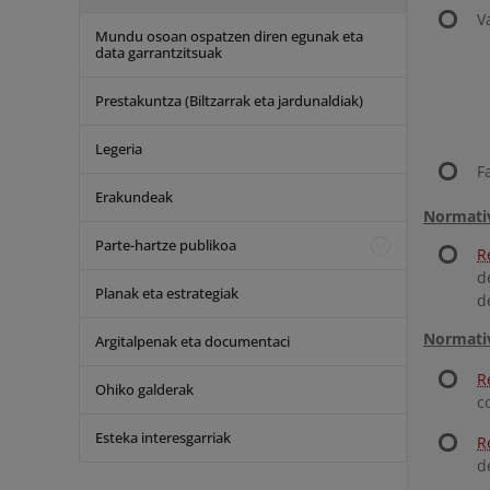
V
Mundu osoan ospatzen diren egunak eta
data garrantzitsuak
Prestakuntza (Biltzarrak eta jardunaldiak)
Legeria
F
Erakundeak
Normativ
Parte-hartze publikoa
R
d
Planak eta estrategiak
d
Normativ
Argitalpenak eta documentaci
R
Ohiko galderak
c
Esteka interesgarriak
R
d