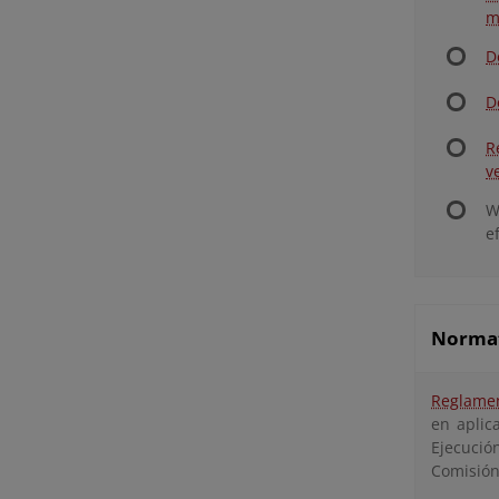
m
D
D
R
v
W
e
Normati
Reglamen
en aplic
Ejecució
Comisión