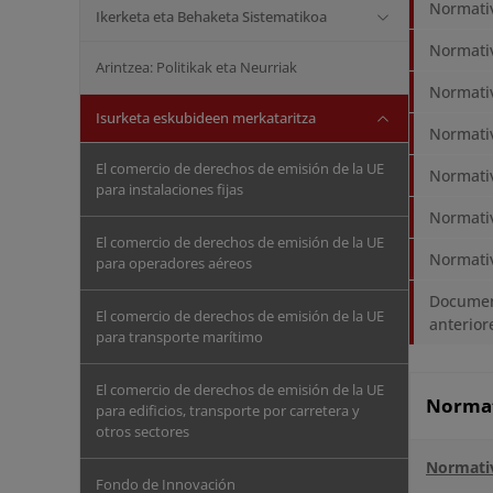
Normativ
Ikerketa eta Behaketa Sistematikoa
Normativ
Arintzea: Politikak eta Neurriak
Normativ
Isurketa eskubideen merkataritza
Normativ
El comercio de derechos de emisión de la UE
Normati
para instalaciones fijas
Normativ
El comercio de derechos de emisión de la UE
Normativ
para operadores aéreos
Document
El comercio de derechos de emisión de la UE
anterior
para transporte marítimo
El comercio de derechos de emisión de la UE
Normati
para edificios, transporte por carretera y
otros sectores
Normati
Fondo de Innovación