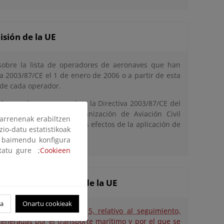
sión de la UE
sobre la lista de operadores de aeronaves que han
a 2003/87/CE el 1 de enero de 2006 o a partir de esta
 de cada operador.
9, por el que se completa la Directiva 2003/87/CE del
adoptadas por la Organización de Aviación Civil
arrenenak erabiltzen
isiones de la aviación a los efectos de la aplicación de
zio-datu estatistikoak
ak baimendu konfigura
ltatu gure ;
Cookieen
erechos de emisión de la UE
oa
Onartu cookieak
 de 29 de abril de 2015, relativo al seguimiento,
 generadas por el transporte marítimo y por el que se