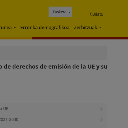
Euskera
Bilatu
runea
Erronka demografikoa
Zerbitzuak
Ingurunea
Zerbitzuak
o de derechos de emisión de la UE y su
la UE
 2021-2030