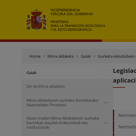
Home
Klima aldaketa
Gaiak
Isurketa eskubideen 
Legisla
Gaiak
aplicac
Zer da klima aldaketa
Klima aldaketaren aurkako borrokarako
Nazioarteko Prozesua
Normativ
Nazio mailan Klima Aldaketaren aurkako
borrokan dauden Erakundeak eta
Normativ
Institutzioak