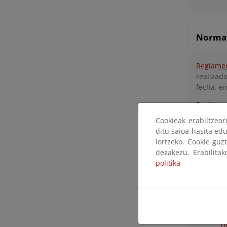
Normat
Reglamen
realizad
fecha, e
Reglamen
Parlame
Cookieak erabiltzea
Internaci
ditu saioa hasita edu
una med
lortzeko. Cookie guz
dezakezu. Erabilita
politika
Normat
R
n