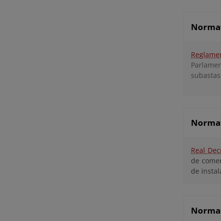
Normat
Reglamen
Parlamen
subastas
Normati
Real Dec
de comer
de insta
Normati