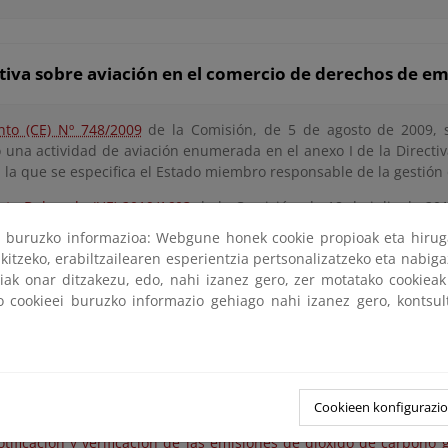
iva sobre aviación en el comercio de derechos de emi
to (CE) Nº 748/2009
de la Comisión, de 5 de agosto de 2009, 
o una actividad de aviación enumerada en el anexo I de la Directiv
n la que se especifica el Estado miembro responsable de la gestión
to Delegado (UE) 2019/1603
de la Comisión, de 18 de julio de 201
nto Europeo y del Consejo en lo que respecta a las medidas 
ri buruzko informazioa: Webgune honek cookie propioak eta hirug
onal para el seguimiento, la notificación y la verificación de las em
kitzeko, erabiltzailearen esperientzia pertsonalizatzeko eta nabiga
ida de mercado mundial.
tiak onar ditzakezu, edo, nahi izanez gero, zer motatako cookie
ko cookieei buruzko informazio gehiago nahi izanez gero, kontsu
iva sobre el transporte marítimo en el comercio de d
Cookieen konfigurazi
eglamento (UE) 2015/757 del Parlamento Europeo y del Consejo,
otificación y verificación de las emisiones de dióxido de carbono