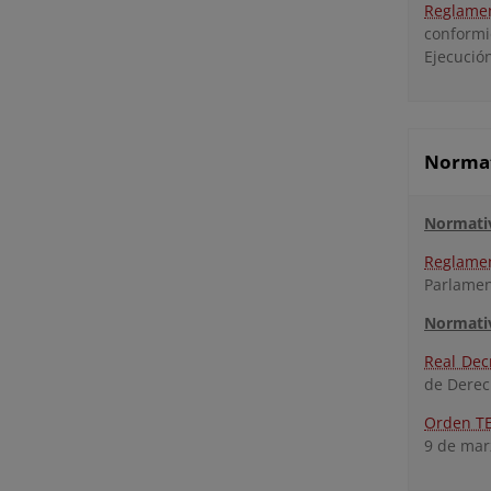
Reglame
conformi
Ejecució
Normati
Normati
Reglame
Parlamen
Normativ
Real Dec
de Derec
Orden T
9 de mar