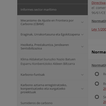
Directiv
el comer
Informes sector marítimo
96/61/CE
Mecanismo de Ajuste en Frontera por
Normativ
Carbono (CBAM)
Ley 1/20
Eraginak, Urrakortasuna eta Egokitzapena
Heziketa, Prestakuntza, Jendearen
Sentsibilizazioa
Normati
Klima Aldaketari buruzko Nazio Batuen
Esparru Konbentzioko Aldeen Biltzarra
Normati
R
Karbono-funtsak
R
Karbono aztarna erregistratzeko,
konpentsatzeko eta xurgatzeko
2
proiektuak
S
2
Sumideros de carbono