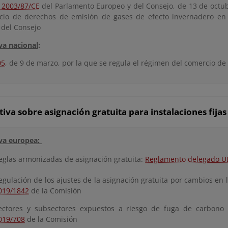
a 2003/87/CE
del Parlamento Europeo y del Consejo, de 13 de octub
cio de derechos de emisión de gases de efecto invernadero en 
 del Consejo
a nacional
:
05
, de 9 de marzo, por la que se regula el régimen del comercio d
va sobre asignación gratuita para instalaciones fijas
va europea:
eglas armonizadas de asignación gratuita:
Reglamento delegado U
egulación de los ajustes de la asignación gratuita por cambios en l
019/1842
de la Comisión
ectores y subsectores expuestos a riesgo de fuga de carbono
019/708
de la Comisión