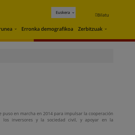
Euskera
Bilatu
runea
Erronka demografikoa
Zerbitzuak
Ingurunea
Zerbitzuak
se puso en marcha en 2014 para impulsar la cooperación
 los inversores y la sociedad civil, y apoyar en la