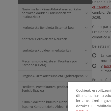
Desde su l
el Cambio 
Nazio mailan Klima Aldaketaren aurkako
cambio. Ba
borrokan dauden Erakundeak eta
Institutzioak
2025.
Como parte
Ikerketa eta Behaketa Sistematikoa
Presidenci
climático a
Arintzea: Politikak eta Neurriak
De estas in
Isurketa eskubideen merkataritza
La c
mundi
Mecanismo de Ajuste en Frontera por
Carbono (CBAM)
y
Race
climát
Eraginak, Urrakortasuna eta Egokitzapena
En los últ
complement
Heziketa, Prestakuntza, Jendearen
aportando a
Cookieak erabiltzea
Sentsibilizazioa
Se ha pues
ditu saioa hasita edu
lortzeko. Cookie guz
Klima Aldaketari buruzko Nazio Batuen
dezakezu. Erabilita
Esparru Konbentzioko Aldeen Biltzarra