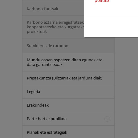
politika
Karbono-funtsak
Karbono aztarna erregistratzeko,
konpentsatzeko eta xurgatzeko
proiektuak
Sumideros de carbono
Mundu osoan ospatzen diren egunak eta
data garrantzitsuak
Prestakuntza (Biltzarrak eta jardunaldiak)
Legeria
Erakundeak
Parte-hartze publikoa
Planak eta estrategiak