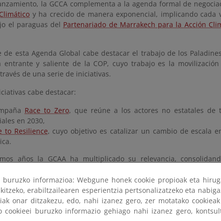
anzamiento, la GCCA complementa a la agenda formal de negocia
Climático
y ha crecido de manera exponencial, implicando cada v
jo el paraguas del
Partenariado de Marrakech para la Acción Clim
 de esta Agenda Global cabe destacar el trabajo de los Paladines
a entrante y saliente de la COP, cuyo trabajo es la movilizació
 través de una serie de iniciativas.
iciativas cabe destacar:
ampaña
Race to Zero
, que reúne a los actores no estatales de
ales en 2030,
 to Resilience
, cuyo objetivo es catalizar un cambio de escala e
ica.
imos años la GCAA ha multiplicado su relevancia, consolidan
ar los esfuerzos que están llevando a cabo los gobiernos y el int
 la lucha contra el cambio climático con un rumbo claro: objetivos
ri buruzko informazioa: Webgune honek cookie propioak eta hirug
to en marcha un
portal específico
en donde se pueden consultar la 
kitzeko, erabiltzailearen esperientzia pertsonalizatzeko eta nabiga
tiak onar ditzakezu, edo, nahi izanez gero, zer motatako cookie
ko cookieei buruzko informazio gehiago nahi izanez gero, kontsu