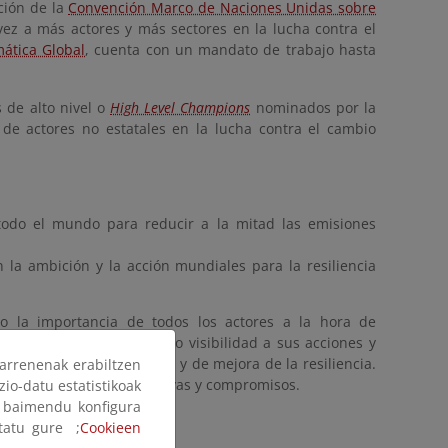
ción de la
Convención Marco de Naciones Unidas sobre
ez a más actores y más sectores en la lucha contra el
ática Global
, cuenta con un mandato de trabajo hasta
 de alto nivel o
High Level Champions
nominados por la
n de actores no estatales en la lucha contra el cambio
 todo el mundo para reducir a la mitad las emisiones
n la ambición y la acción mundiales para la resiliencia
do la importancia de todos los actores a la hora de
erés en participar, dando visibilidad a sus acciones y
 de neutralidad climática y de mejora de la resiliencia.
arrenenak erabiltzen
gran cantidad de iniciativas y compromisos.
zio-datu estatistikoak
ak baimendu konfigura
ltatu gure ;
Cookieen