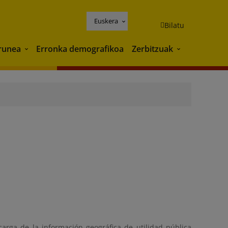
Euskera
Bilatu
runea
Erronka demografikoa
Zerbitzuak
Ingurunea
Zerbitzuak
arga de la información geográfica de utilidad pública