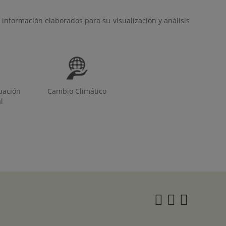
 información elaborados para su visualización y análisis
uación
Cambio Climático
l
Instagra
Twitter
Face