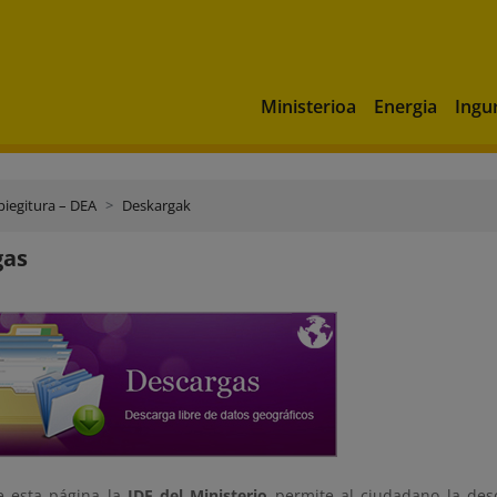
Ministerioa
Energia
Ingu
piegitura – DEA
Deskargak
gas
e esta página la
IDE del Ministerio
permite al ciudadano la desc