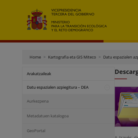
Home
Kartografia eta GIS Miteco
Datu espazialen az
Descar
Arakatzaileak
Datu espazialen azpiegitura – DEA
Aurkezpena
Metadatuen katalogoa
GeoPortal
A través d