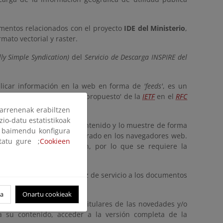
umentos relacionados con el proyecto
IDE del Ministerio
,
ato vectorial y raster.
ly Simple Syndication)
del
Servicio de Descarga INSPIRE del
licar información en la web en forma de
'feeds'
, es un
blicó como un 'estándar propuesto' de la
IETF
en el
RFC
arrenenak erabiltzen
zio-datu estatistikoak
ente que interprete su contenido y lo muestre de forma
ak baimendu konfigura
ho cliente solía estar integrado en los navegadores web.
ltatu gure ;
Cookieen
ari, ya no lo incorporan, por lo que se requiere la
que proporciona el interfaz de servicio a los documentos
oa
Onartu cookieak
ibir automáticamente los titulares de las novedades y/o
sa su contenido, acceder a la versión completa de la