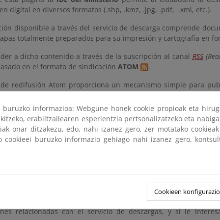
en digital en diversos formatos (.shp, .kmz, .jpg, .pdf, .xml, etc.).
ción disponible a través del servicio de descarga comprende doc
pas totalmente preparados para su impresión y cartografía en form
der a dicho contenido a través de la suscripción al canal
RSS
(Real
asado en el formato de sindicación
ATOM
.
 de redifusión Atom proporciona un mecanismo simple para pub
 documento basado en XML. Este formato de redifusión Atom se pu
ri buruzko informazioa: Webgune honek cookie propioak eta hirug
kitzeko, erabiltzailearen esperientzia pertsonalizatzeko eta nabiga
ue el estándar Atom se basa en XML, es recomendable usar un cli
tiak onar ditzakezu, edo, nahi izanez gero, zer motatako cookie
ra facilitar su uso. Al ser Atom un formato de uso en la web, dic
ko cookieei buruzko informazio gehiago nahi izanez gero, kontsu
o, los navegadores actuales, como Chrome, Edge, Firefox o Saf
n de una extensión que añada esa funcionalidad al navegador.
o Atom que aquí se menciona se complementan con
OpenSearch
, lo 
Cookieen konfigurazi
e a este canal
RSS
que ofrece la
IDE
del Ministerio, le permite rec
ones relacionadas con el servicio de descargas, y si le intere