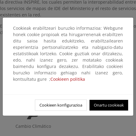
la directiva INSPIRE, los cuales permiten la interoperabilidad entre
los servicios de mapas de IDE del Ministerio y el resto de servicios
existentes en la red.
El directorio de datos y servicios recoge los recursos del Ministerio
Cookieak erabiltzeari buruzko informazioa: Webgune
clasificados en las siguientes áreas de actividad:
honek cookie propioak eta hirugarrenenak erabiltzen
ditu saioa hasita edukitzeko, erabiltzailearen
esperientzia pertsonalizatzeko eta nabigazio-datu
estatistikoak lortzeko. Cookie guztiak onar ditzakezu,
edo, nahi izanez gero, zer motatako cookieak
baimendu konfigura dezakezu. Erabilitako cookieei
Agua
Biodiversidad y Bosques
buruzko informazio gehiago nahi izanez gero,
kontsultatu gure ;
Cookieen politika
Calidad y evaluación
Costas y Medio Marino
ambiental
Cookieen konfigurazioa
Onartu cookieak
Cambio Climático