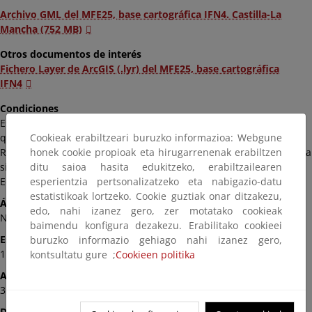
Archivo GML del MFE25, base cartográfica IFN4. Castilla-La
Mancha (752 MB)
Otros documentos de interés
Fichero Layer de ArcGIS (.lyr) del MFE25, base cartográfica
IFN4
Condiciones
Esta información se puede usar de modo libre y gratuito siempre
Cookieak erabiltzeari buruzko informazioa: Webgune
que se mencione al Ministerio para la Transición Ecológica y el
honek cookie propioak eta hirugarrenenak erabiltzen
Reto Demográfico como autor y propietario de la información de la
ditu saioa hasita edukitzeko, erabiltzailearen
siguiente manera: Fuente: «© Ministerio para la Transición
esperientzia pertsonalizatzeko eta nabigazio-datu
Ecológica y el Reto Demográfico»
estatistikoak lortzeko. Cookie guztiak onar ditzakezu,
Ámbito
edo, nahi izanez gero, zer motatako cookieak
Nacional
baimendu konfigura dezakezu. Erabilitako cookieei
Escala
buruzko informazio gehiago nahi izanez gero,
1:25.000
kontsultatu gure ;
Cookieen politika
Actualización
31/12/2022
Disponibilidad