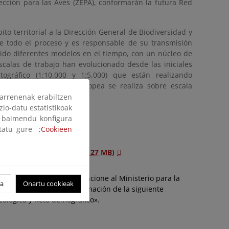
tección para las Aves (ZEPA), conformarán la futura Red
o territorial a la Dirección General de Biodiversidad y
e todo el proceso y es responsable de su transmisión
guido diferentes modelos en el tiempo, con un núcleo de
scalas de trabajo han evolucionado desde las iniciales
tográfico (1:10.000 y 1:5.000) que están realizando
ficial a la Comisión Europea se realiza sobre escala
arrenenak erabiltzen
zio-datu estatistikoak
ak baimendu konfigura
ltatu gure ;
Cookieen
iales "Red Natura 2000" (127 MB)
atuito siempre que se mencione al Ministerio para la
oa
Onartu cookieak
 y propietario de la información de la siguiente
cológica y Reto demográfico».