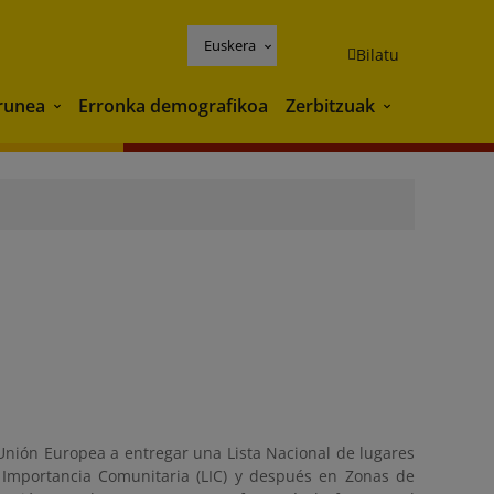
Euskera
Bilatu
runea
Erronka demografikoa
Zerbitzuak
Ingurunea
Zerbitzuak
 Unión Europea a entregar una Lista Nacional de lugares
de Importancia Comunitaria (LIC) y después en Zonas de