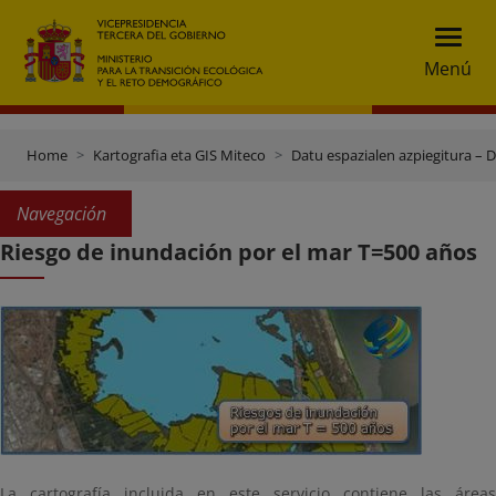
Menú
Home
Kartografia eta GIS Miteco
Datu espazialen azpiegitura – 
Navegación
Riesgo de inundación por el mar T=500 años
La cartografía incluida en este servicio contiene las áreas