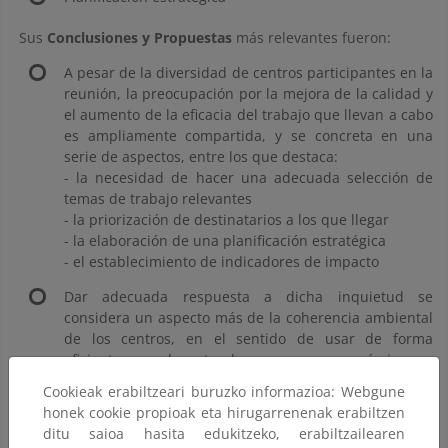
Sus
Conclusiones y Propuestas
más relevantes fueron:
A pesar de la diversidad de centros participantes en la
reunión, la preocupación por la mejora de la calidad y
el aumento de la eficacia del trabajo que llevan a cabo
es ampliamente compartida, y se concreta en una
serie de aspectos, entre los que destaca:
- la necesidad de hacer una adecuada selección de
temas de trabajo relevantes
- la priorización de destinatarios a los que llegar
- la elaboración de una planificación estratégica
- el establecimiento de indicadores de impacto
Dar adecuada respuesta a dicha inquietud se
considera un aspecto más de la coherencia ambiental
de los centros, en el sentido de usar de forma
eficiente y relevante los recursos económicos y
humanos de los que disponemos.
Cookieak erabiltzeari buruzko informazioa: Webgune
honek cookie propioak eta hirugarrenenak erabiltzen
Si esto es importante para cualquier tipología de
ditu saioa hasita edukitzeko, erabiltzailearen
centro, lo es mucho más en el caso de los llamados