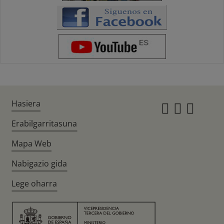
Hasiera
Instagr
Twitte
Fac
Erabilgarritasuna
Mapa Web
Nabigazio gida
Lege oharra