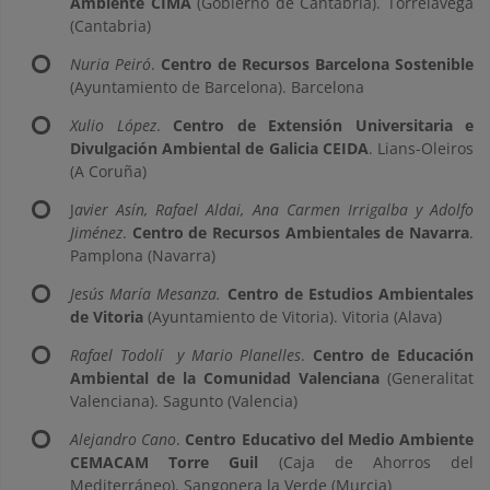
Ambiente CIMA
(Gobierno de Cantabria). Torrelavega
(Cantabria)
Nuria Peiró
.
Centro de Recursos Barcelona Sostenible
(Ayuntamiento de Barcelona). Barcelona
Xulio López
.
Centro de Extensión Universitaria e
Divulgación Ambiental de Galicia CEIDA
. Lians-Oleiros
(A Coruña)
J
avier Asín, Rafael Aldai, Ana Carmen Irrigalba y Adolfo
Jiménez
.
Centro de Recursos Ambientales de Navarra
.
Pamplona (Navarra)
Jesús María Mesanza.
Centro de Estudios Ambientales
de Vitoria
(Ayuntamiento de Vitoria). Vitoria (Alava)
Rafael Todolí y Mario Planelles
.
Centro de Educación
Ambiental de la Comunidad Valenciana
(Generalitat
Valenciana). Sagunto (Valencia)
Alejandro Cano
.
Centro Educativo del Medio Ambiente
CEMACAM Torre Guil
(Caja de Ahorros del
Mediterráneo). Sangonera la Verde (Murcia)