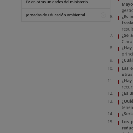
EA en otras unidades del ministerio
Mayo
gesti
Jornadas de Educación Ambiental
¿Es i
trasl
resul
¿Se a
Claro
¿Hay 
princ
¿Cuál
Las e
otra
¿Hay 
recur
¿Es u
¿Qui
tenem
¿Serí
Los p
reduc