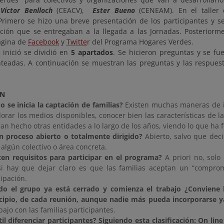
Víctor Benlloch
(CEACV),
Ester Bueno
(CENEAM). En el taller d
Primero se hizo una breve presentación de los participantes y se
ión que se entregaban a la llegada a las Jornadas. Posteriorm
página de
Facebook
y
Twitte
r del Programa Hogares Verdes.
e inició se dividió en
5 apartados
. Se hicieron preguntas y se fu
teadas. A continuación se muestran las preguntas y las respue
ÓN
 se inicia la captación de familias?
Existen muchas maneras de ini
lorar los medios disponibles, conocer bien las características de la
an hecho otras entidades a lo largo de los años, viendo lo que ha 
n proceso abierto o totalmente
dirigido?
Abierto, salvo que decid
 algún colectivo o área concreta.
ten requisitos para participar en el programa?
A priori no, solo 
i hay que dejar claro es que las familias aceptan un “comprom
cipación.
o el grupo ya está cerrado y comienza el trabajo ¿Conviene h
ipio, de cada reunión, aunque nadie más pueda incorporarse y
abajo con las familias participantes.
til diferenciar participantes? Siguiendo esta clasificación: On lin