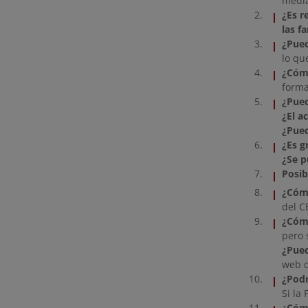
medi
¿Es r
las f
¿Pued
lo qu
¿Cómo
forma
¿Pued
¿El a
¿Pued
¿Es g
¿Se 
Posib
¿Cómo
del C
¿Cómo
pero 
¿Pued
web d
¿Podr
Si la
¿Cóm