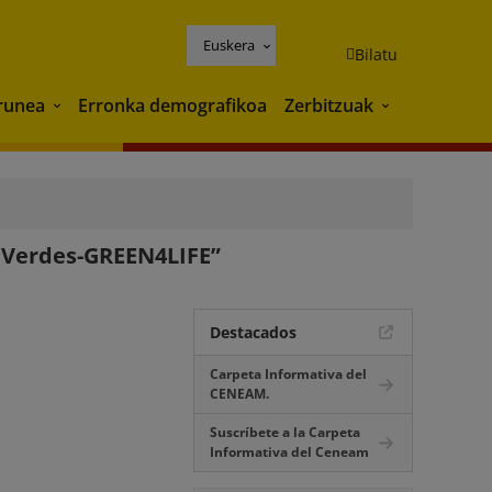
Euskera
Bilatu
runea
Erronka demografikoa
Zerbitzuak
Ingurunea
Zerbitzuak
s Verdes-GREEN4LIFE”
Destacados
Carpeta Informativa del
CENEAM.
Suscríbete a la Carpeta
Informativa del Ceneam