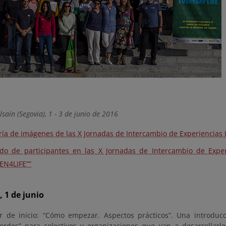
aín (Segovia), 1 - 3 de junio de 2016
ría de imágenes de las X Jornadas de Intercambio de Experiencias
ado de participantes en las X Jornadas de Intercambio de Expe
EN4LIFE””
, 1 de junio
er de inicio: “Cómo empezar. Aspectos prácticos”. Una introduc
erdes” para colectivos y organizaciones que van a desarrollarl