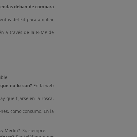
iviendas deban de compara
entos del kit para ampliar
én a través de la FEMP de
ible
 que no lo son?
En la web
y que fijarse en la rosca,
iones, como consumo. En la
roy Merlin? Si, siempre.
adoras?
Por teléfono o por