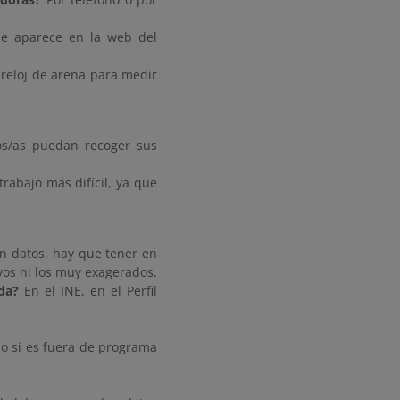
ue aparece en la web del
 reloj de arena para medir
los/as puedan recoger sus
rabajo más difícil, ya que
an datos, hay que tener en
ivos ni los muy exagerados.
da?
En el INE, en el Perfil
io si es fuera de programa