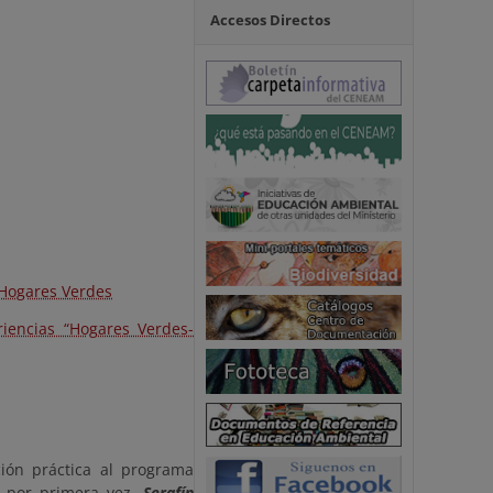
Accesos Directos
 Hogares Verdes
riencias “Hogares Verdes-
ción práctica al programa
o por primera vez.
Serafín