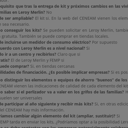
ador.
equisito que tras la entrega de kit y próximos cambios en las v
amilias en Leroy Merlin?
No
e ser ampliable?
El kit si. En la web del CENEAM vienen los elem
e sea necesario.
 conseguir los kits?
Se pueden solicitar en Leroy Merlin, tambi
 gratuita. También se puede comprar en tiendas locales.
e incluirse un medidor de consumo eléctrico?
Por supuesto
cuerdo con Leroy Merlin es a nivel nacional?
Si
o ir a un centro y recibirlos?
Claro que si
ratis?
El de Leroy Merlin y FEMP si
puede comprar?
Si, en tiendas cercanas
ilidades de financiación. ¿Es posible implicar empresas?
Si es pos
 distinguir los elementos o equipos de ahorro “buenos” de los
ENEAM vienen las indicaciones de calidad de cada elemento del kit
 saber si el perlizador va a valer en los grifos de las familias?
Ha
suelen ser universales
e participar al año siguiente y recibir más kits?
Si, en otras edic
el CENEAM hay más información.
íamos cambiar algún elemento del kit (ampliar, sustituir)?
Si
 FEMP tarda en enviar los kits, ¿Podríamos optar a la posibilidad Le
o se debe contactar con las empresas potencialmente colabor