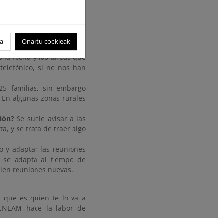
ue computen sus datos.
rimestre. Son 4 sesiones,
dias se tratan los temas de
oa
Onartu cookieak
 hacen por temáticas. Una
la fecha y las tareas que
telefónico, si no nos han
-25 familias, sin embargo
 En algunas zonas rurales
ión?
Se suele avisar a las
, y se trata de traer algo
 y adaptar las reuniones
 se adapta al tiempo de
salen reuniones nuevas.
 que es quien te lo va a
CENEAM hace la labor de