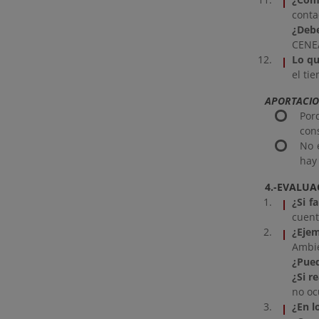
conta
¿Deb
CEN
Lo qu
el ti
APORTACIO
Por
con
No 
hay
4.-EVALUA
¿Si f
cuent
¿Ejem
Ambie
¿Pued
¿Si r
no oc
¿En l