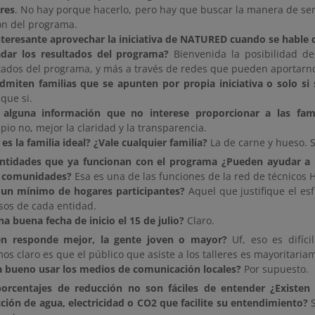
res
. No hay porque hacerlo, pero hay que buscar la manera de ser 
ón del programa.
nteresante aprovechar la iniciativa de NATURED cuando se hable d
adar los resultados del programa?
Bienvenida la posibilidad de
tados del programa, y más a través de redes que pueden aportarnos
dmiten familias que se apunten por propia iniciativa o solo si s
 que si.
alguna información que no interese proporcionar a las famil
ipio no, mejor la claridad y la transparencia.
 es la familia ideal? ¿Vale cualquier familia?
La de carne y hueso. S
ntidades que ya funcionan con el programa ¿Pueden ayudar a 
s comunidades?
Esa es una de las funciones de la red de técnicos 
un mínimo de hogares participantes?
Aquel que justifique el esf
sos de cada entidad.
na buena fecha de inicio el 15 de julio?
Claro.
én responde mejor, la gente joven o mayor?
Uf, eso es difíci
os claro es que el público que asiste a los talleres es mayoritari
a bueno usar los medios de comunicación locales?
Por supuesto.
orcentajes de reducción no son fáciles de entender ¿Existen
ción de agua, electricidad o CO2 que facilite su entendimiento?
S