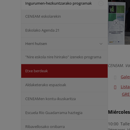
Ingurumen-hezkuntzarako programak
CENEAM eskolarekin
Eskolako Agenda 21
Herri hutsen
"Nire eskola nire hirirako" izeneko programa
CENEAM. Vals
Etxe berdeak
Gale
Aldaketerako espazioak
List
GRE
CENEAMen kontu-ikuskaritza
Miércoles
Escuela Río Guadarrama haztegia
10:00 Tall
Ribavellosako onibarra
“Hogares V