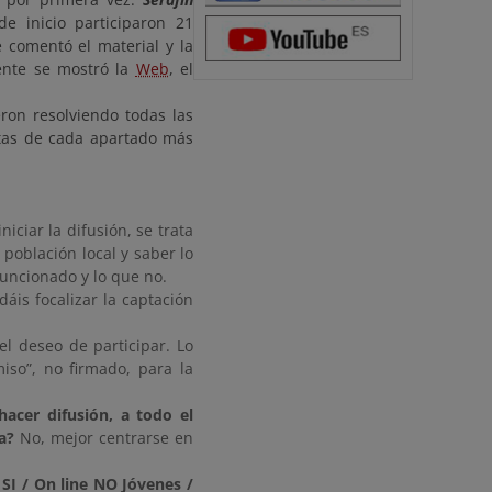
e inicio participaron 21
 comentó el material y la
ente se mostró la
Web
, el
eron resolviendo todas las
stas de cada apartado más
ciar la difusión, se trata
 población local y saber lo
funcionado y lo que no.
áis focalizar la captación
el deseo de participar. Lo
iso”, no firmado, para la
acer difusión, a todo el
a?
No, mejor centrarse en
e SI / On line NO Jóvenes /