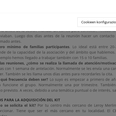
s familias no acuden, se les da de baja, ya que no tiene sentido q
 es la frecuencia con la que realizamos las reuniones?
Una por t
e presentación y una final de fiesta y evaluación. Las dos interme
ía y agua.
Cookieen konfigurazi
 se hace la convocatoria de las reuniones?
Las convocatorias se
a antes de la sesión mandar un correo para convocar, recodando 
viaban. Luego dos días antes de la reunión hacer un contacto 
rmado antes.
ro mínimo de familias participantes
. Lo ideal está entre 20
de de la capacidad de la asociación y del ámbito que hablemos.
jemplo hemos llegado a trabajar también con 15 o 10 familias.
las reuniones, ¿cómo se realiza la llamada de atención/motivac
ias con 1 semana de antelación. Normalmente se les envía una carta
ller. También se les llama unos días antes para recordarles la cita.
qué frecuencia deben ser?
Lo suyo es empezar a primero de año
n funcione el grupo. Normalmente una por trimestre. También
jo previsto. A veces, debido a una temática puntual o de interés, 
OS PARA LA ADQUISICIÓN DEL KIT
 se solicita el kit?
Por tu centro más cercano de Leroy Merlin
orcionar. Tiene que ser el más cercano en tu localidad. El 