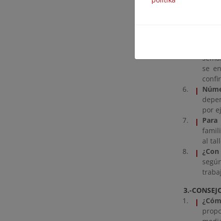
Si la
¿Cuál
una d
energ
¿Cómo
seman
se en
confi
Núme
depen
por e
Para 
famil
al ta
¿Con 
segú
traba
3.-CONSEJ
¿Cómo
prop