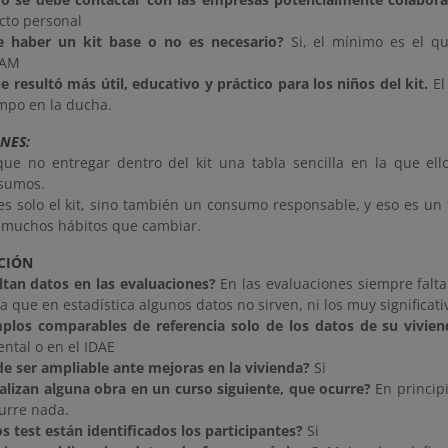
cto personal
e haber un kit base o no es necesario?
Si, el mínimo es el q
EAM
e resultó más útil, educativo y práctico para los niños del kit.
El
empo en la ducha.
NES:
que no entregar dentro del kit una tabla sencilla en la que el
sumos.
es solo el kit, sino también un consumo responsable, y eso es un t
 muchos hábitos que cambiar.
CIÓN
altan datos en las evaluaciones?
En las evaluaciones siempre falt
a que en estadística algunos datos no sirven, ni los muy significat
plos comparables de referencia solo de los datos de su vivien
ntal o en el IDAE
e ser ampliable ante mejoras en la vivienda?
Si
ealizan alguna obra en un curso siguiente, que ocurre?
En princip
urre nada.
os test están identificados los participantes?
Si