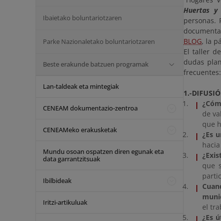
Huertas y 
Ibaietako boluntariotzaren
personas. 
documentac
BLOG
, la 
Parke Nazionaletako boluntariotzaren
El taller d
dudas plan
Beste erakunde batzuen programak
frecuentes:
Lan-taldeak eta mintegiak
1.-DIFUSI
¿Cómo
CENEAM dokumentazio-zentroa
de va
que h
CENEAMeko erakusketak
¿Es u
hacia
Mundu osoan ospatzen diren egunak eta
¿Exis
data garrantzitsuak
que s
parti
Ibilbideak
Cuand
munic
Iritzi-artikuluak
el tr
¿Es ú