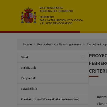
Home
Kostaldeak eta Itsas Ingurunea
Parte-hartze 
PROYEC
Gaiak
FEBRER
Zerbitzuak
CRITER
Kanpainak
Estatistikak
Konts
Prestakuntza (Biltzarrak eta jardunaldiak)
Close