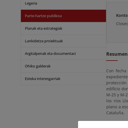
Legeria
Konts
Parte-hartze publikoa
Close
Planak eta estrategiak
Lankidetza proiektuak
Argitalpenak eta documentaci
Resumen
Ohiko galderak
Con fecha 
expedient
Esteka interesgarriak
protección
edificio do
M-25 y M-2
los ríos L
plano a esc
Cataluña.
En virtud 