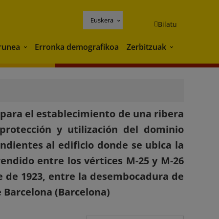
Euskera
Bilatu
runea
Erronka demografikoa
Zerbitzuak
Ingurunea
Zerbitzuak
para el establecimiento de una ribera
rotección y utilización del dominio
ndientes al edificio donde se ubica la
endido entre los vértices M-25 y M-26
e de 1923, entre la desembocadura de
e Barcelona (Barcelona)