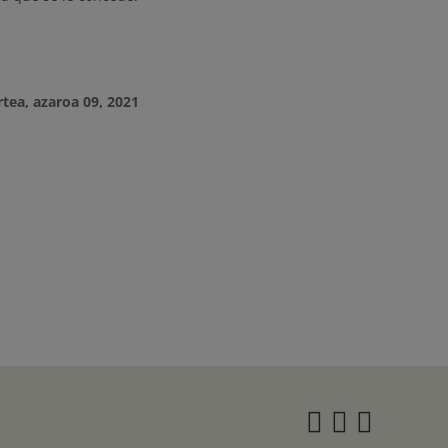
rtea, azaroa 09, 2021
Instagra
Twitter
Face