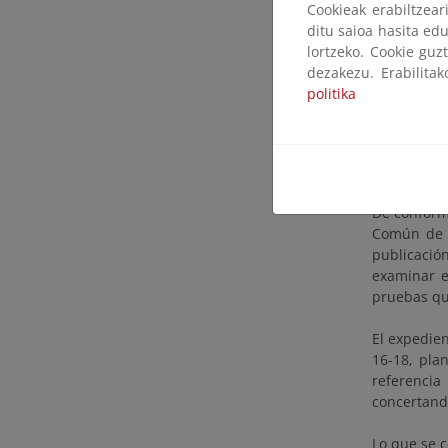
Cookieak erabiltzea
a) In
ditu saioa hasita edu
de in
lortzeko. Cookie guz
tramo
dezakezu. Erabilita
b) Or
politika
publi
para l
c) So
Barce
De conformi
Común de l
publicación
examinar e
pruebas qu
El expedien
16-18, plan
referenci
concertand
Lo que se c