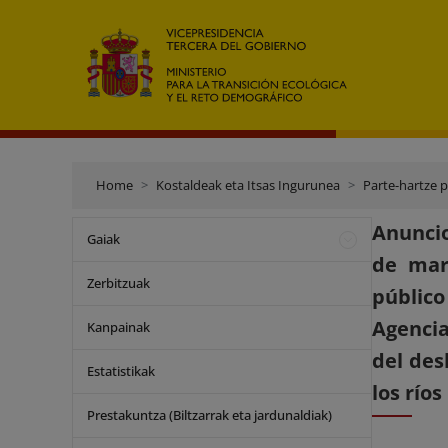
Home
Kostaldeak eta Itsas Ingurunea
Parte-hartze 
Anuncio
Gaiak
de mar 
Zerbitzuak
público
Agencia
Kanpainak
del des
Estatistikak
los río
Prestakuntza (Biltzarrak eta jardunaldiak)