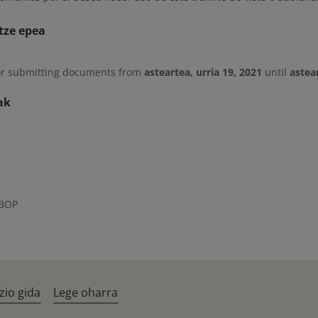
tze epea
or submitting documents from
asteartea, urria 19, 2021
until
astea
ak
 BOP
zio gida
Lege oharra