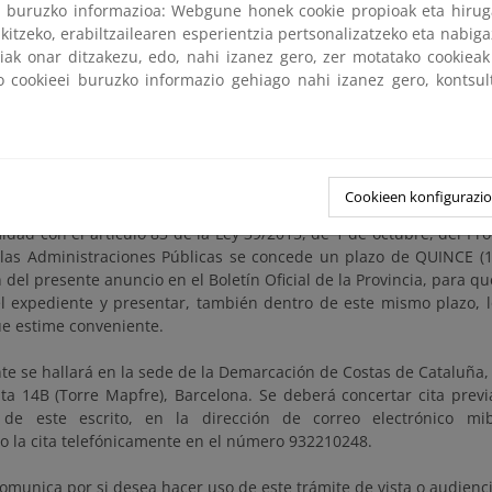
ri buruzko informazioa: Webgune honek cookie propioak eta hirug
coar el expediente administrativo para el establecimiento de una r
kitzeko, erabiltzailearen esperientzia pertsonalizatzeko eta nabiga
necesariedad, para que sea posible la posterior desafectación
tiak onar ditzakezu, edo, nahi izanez gero, zer motatako cookie
 objeto del asunto en el término municipal de Barcelona (Barcelona
ko cookieei buruzko informazio gehiago nahi izanez gero, kontsu
denar la publicación de esta Providencia en el Boletín Oficial de
cación en el tablón de anuncios de esta Demarcación y en la sede 
a Transición Ecológica y el Reto Demográfico.
licitar informe al Servei del Litoral de la Generalitat de Catal
lona.
Cookieen konfigurazi
dad con el artículo 83 de la Ley 39/2015, de 1 de octubre, del Pr
as Administraciones Públicas se concede un plazo de QUINCE (15
 del presente anuncio en el Boletín Oficial de la Provincia, para 
l expediente y presentar, también dentro de este mismo plazo, l
e estime conveniente.
te se hallará en la sede de la Demarcación de Costas de Cataluña, 
ta 14B (Torre Mapfre), Barcelona. Se deberá concertar cita previa
a de este escrito, en la dirección de correo electrónico mi
o la cita telefónicamente en el número 932210248.
omunica por si desea hacer uso de este trámite de vista o audienc