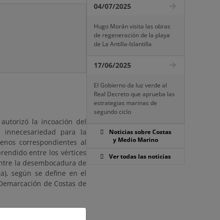
04/07/2025
Hugo Morán visita las obras
de regeneración de la playa
de La Antilla-Islantilla
17/06/2025
El Gobierno da luz verde al
Real Decreto que aprueba las
estrategias marinas de
segundo ciclo
autorizó la incoación del
 innecesariedad para la
Noticias sobre Costas
y Medio Marino
renos correspondientes al
rendido entre los vértices
Ver todas las noticias
entre la desembocadura de
a), según se define en el
a Demarcación de Costas de