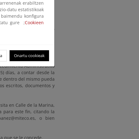
arrenenak erabiltzen
ibera de mar y declaración
zio-datu estatistikoak
 ó mutación demanial del
ak baimendu konfigura
).
ltatu gure ;
 la Provincia, así como la
Cookieen
electrónica del Ministerio
unya y al Ayuntamiento de
oa
Onartu cookieak
ocedimiento Administrativo
) días, a contar desde la
que dentro del mismo pueda
os escritos, documentos y
sita en Calle de la Marina,
 para este fin, citando la
banez@miteco.es, o bien
ia que se le concede.