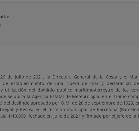
ulta:
d
26 de julio de 2021, la Directora General de la Costa y el Mar 
e de establecimiento de una ribera de mar y declaración de
 y utilización del dominio público marítimo-terrestre de los ter
nde se ubica la Agencia Estatal de Meteorología, en el tramo comp
6 del deslinde aprobado por O.M. de 20 de septiembre de 1923, 
lobregat y Besós, en el término municipal de Barcelona (Barcelon
ala 1/10.000, fechado en julio de 2021 y firmado por el Jefe de l
de lo anterior ACUERDO: