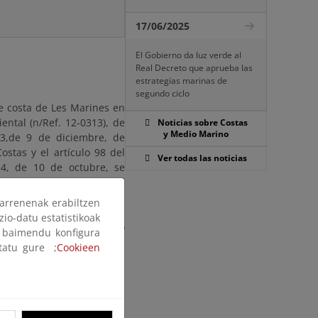
17/06/2025
El Gobierno da luz verde al
Real Decreto que aprueba las
estrategias marinas de
segundo ciclo
de costa de Les Marines en
ental (n/Ref. 12-0313), de
Noticias sobre Costas
y Medio Marino
13,de 9 de diciembre, de
ostas y el artículo 98 del
Ver todas las noticias
4, de 10 de octubre, se
ábiles a contar desde el
arrenenak erabiltzen
zio-datu estatistikoak
ordinaria, teniendo como
ak baimendu konfigura
osta y del Mar, adscrita a
ltatu gure ;
Cookieen
cológica.
a o, en días hábiles y en
cio Provincial de Costas en
na (código identificación: