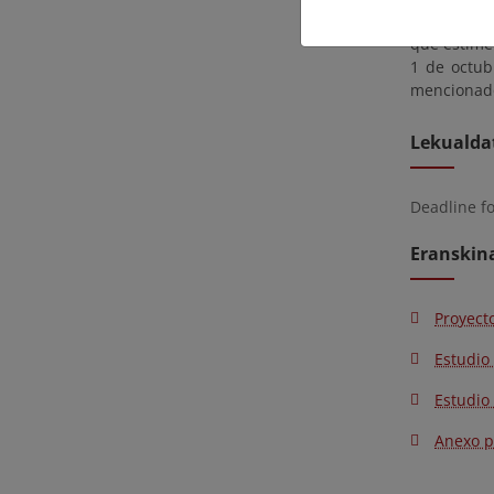
EA0022597)
que estime
1 de octub
mencionado 
Lekualda
Deadline f
Eranskin
Proyect
Estudio
Estudio 
Anexo pa