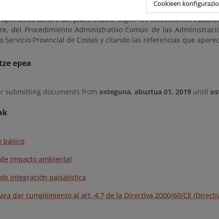
Cookieen konfigurazi
, a fin de que cualquier persona o entidad pueda presentar las o
 oportunas dentro del plazo citado, según los mecanismos establec
re, del Procedimiento Administrativo Común de las Administracion
Servicio Provincial de Costas y citando las referencias que apare
tze epea
or submitting documents from
osteguna, abuztua 01, 2019
until
os
ak
o básico
 de impacto ambiental
de integración paisajística
ra dar cumplimiento al art. 4.7 de la Directiva 2000/60/CE (Direct