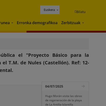
Euskera
Bilatu
runea
Erronka demografikoa
Zerbitzuak
Ingurunea
Zerbitzuak
blica el "Proyecto Básico para la
el T.M. de Nules (Castellón). Ref: 12-
ental.
04/07/2025
Hugo Morán visita las obras
de regeneración de la playa
de La Antilla-Islantilla