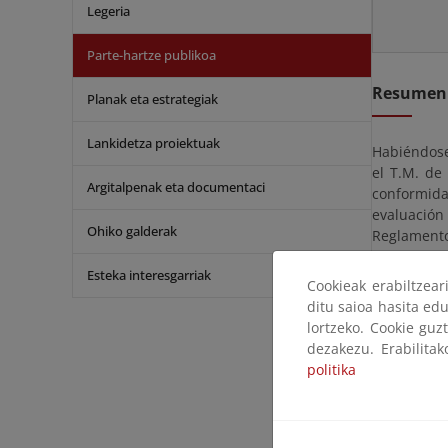
Legeria
Parte-hartze publikoa
Resumen
Planak eta estrategiak
Lankidetza proiektuak
Habiéndose
el T.M. de
Argitalpenak eta documentaci
conformida
evaluación 
Ohiko galderak
Reglament
someten a 
Esteka interesgarriak
siguiente a
Cookieak erabiltzea
ditu saioa hasita edu
Esta actua
lortzeko. Cookie guz
promotor y 
dezakezu. Erabilita
la Secretar
politika
La documen
horario com
Castellón s