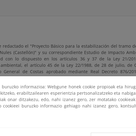
 redactado el "Proyecto Básico para la estabilización del tramo 
 Nules (Castellón)" y su correspondiente Estudio de Impacto Ambi
d con lo dispuesto en los artículos 36 y 37 de la Ley 21/20
ambiental, el artículo 45 de la Ley 22/1988, de 28 de julio, de C
o General de Costas aprobado mediante Real Decreto 876/201
información pública, durante un plazo de TREINTA (30) días h
l de la publicación de este anuncio en el Boletín Oficial de Estado.
ri buruzko informazioa: Webgune honek cookie propioak eta hirug
kitzeko, erabiltzailearen esperientzia pertsonalizatzeko eta nabiga
ción se encuentra sometida a evaluación de impacto ambiental 
tiak onar ditzakezu, edo, nahi izanez gero, zer motatako cookie
órgano sustantivo a la Dirección General de Sostenibilidad de la C
ko cookieei buruzko informazio gehiago nahi izanez gero, kontsu
ía de Estado de Medio Ambiente del Ministerio para la Transición E
tación se encuentra a su disposición para consulta en esta págin
prendido entre las 9:00 y las 14:00 horas, en las oficinas del Servi
ituadas en la C/ Escultor Viciano nº 2, 12002 Castellón de la Pla