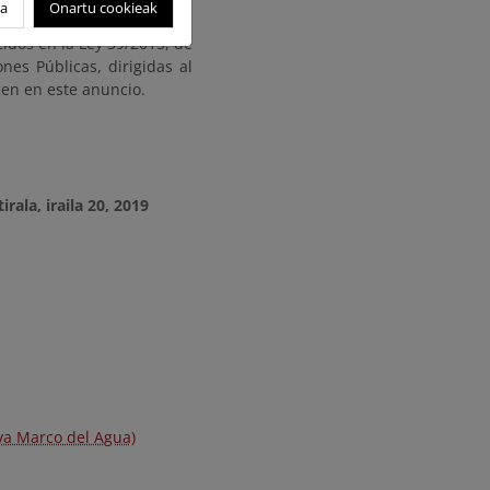
oa
Onartu cookieak
bservaciones o alegaciones
idos en la Ley 39/2015, de
es Públicas, dirigidas al
cen en este anuncio.
tirala, iraila 20, 2019
iva Marco del Agua)