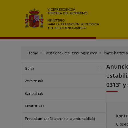
Home
Kostaldeak eta Itsas Ingurunea
Parte-hartze 
Anunci
Gaiak
estabil
Zerbitzuak
0313" y
Kanpainak
Estatistikak
Konts
Prestakuntza (Biltzarrak eta jardunaldiak)
Close