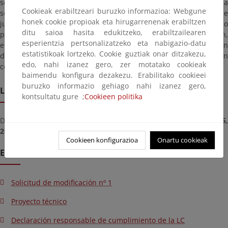
se consideren directa o indirectamente afectados por dicha
Cookieak erabiltzeari buruzko informazioa: Webgune
solicitud formulen por escrito las alegaciones o reclamaciones que
honek cookie propioak eta hirugarrenenak erabiltzen
juzguen convenientes en defensa de sus intereses, pudiendo
ditu saioa hasita edukitzeko, erabiltzailearen
presentar las mismas en las dependencias de esta Demarcación,
esperientzia pertsonalizatzeko eta nabigazio-datu
en la calle San Pedro de Mezonzo, Nº 2, bajo, de A Coruña, en
estatistikoak lortzeko. Cookie guztiak onar ditzakezu,
donde estará expuesta, en horas de oficina, la documentación
edo, nahi izanez gero, zer motatako cookieak
correspondiente.
baimendu konfigura dezakezu. Erabilitako cookieei
buruzko informazio gehiago nahi izanez gero,
Lekualdatze epea
kontsultatu gure ;
Cookieen politika
Deadline for submitting documents from
astelehena, abuztua 05
2019
until
ostirala, iraila 13, 2019
Cookieen konfigurazioa
Onartu cookieak
Eranskinak
Solicitud de modificación nº 1
Proyecto técnico
Declaración responsable de cumplimiento de la LC