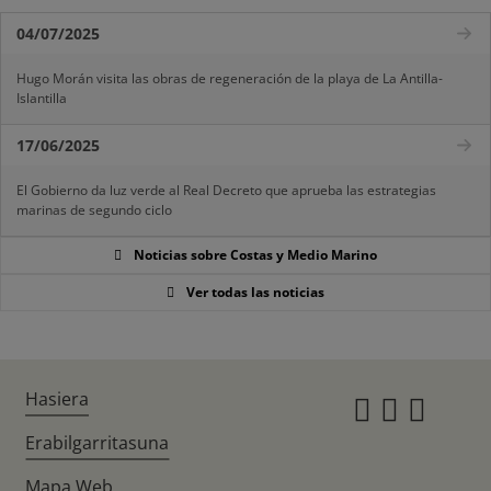
04/07/2025
Hugo Morán visita las obras de regeneración de la playa de La Antilla-
Islantilla
17/06/2025
El Gobierno da luz verde al Real Decreto que aprueba las estrategias
marinas de segundo ciclo
Noticias sobre Costas y Medio Marino
Ver todas las noticias
Hasiera
Instagr
Twitte
Fac
Erabilgarritasuna
Mapa Web