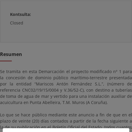
Kontsulta:
Closed
Resumen
Se tramita en esta Demarcación el proyecto modificado nº 1 para
la concesión de dominio público marítimo-terrestre presentada
por la entidad “Mariscos Antón Fernández S.L.”, (número de
referencia CNC02/19/15/0004 y V.36/52-C), con destino a tuberías
de toma de agua de mar y vertido para una instalación auxiliar de
acuicultura en Punta Abelleira, T.M. Muros (A Coruña).
Lo que se hace público mediante este anuncio a fin de que en el
plazo de veinte (20) días contados a partir de la fecha siguiente a
la de su publicación en el Boletín Oficial del Estado, todos cuantos