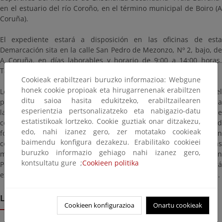
en el estuario del río Coroño, en el término municipal de Boiro (A
Coruña).
El expediente estará a disposición en las oficinas de esta
Demarcación sita en la calle San Pedro de Mezonzo, Nº 2, bajo, de
A Coruña, en días laborables y horario de 9:00 a 14:00 horas.
También podrá consultarse en esta página.
Cookieak erabiltzeari buruzko informazioa: Webgune
honek cookie propioak eta hirugarrenenak erabiltzen
Lo que se hace público mediante este anuncio a fin de que en el
ditu saioa hasita edukitzeko, erabiltzailearen
plazo de veinte (20) días contados a partir de la fecha siguiente a
esperientzia pertsonalizatzeko eta nabigazio-datu
la de su publicación en el Boletín del Estado, todos cuantos se
estatistikoak lortzeko. Cookie guztiak onar ditzakezu,
consideren directa o indirectamente afectados por dicha solicitud
edo, nahi izanez gero, zer motatako cookieak
formulen por escrito las alegaciones o reclamaciones que juzguen
baimendu konfigura dezakezu. Erabilitako cookieei
convenientes en defensa de sus intereses, pudiendo presentar las
buruzko informazio gehiago nahi izanez gero,
mismas en las dependencias de esta Demarcación, en la calle San
kontsultatu gure ;
Cookieen politika
Pedro de Mezonzo, Nº 2, bajo, de A Coruña, en donde estará
expuesta, en horas de oficina, la documentación correspondiente.
Lekualdatze epea
Cookieen konfigurazioa
Onartu cookieak