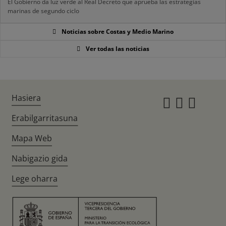
El Gobierno da luz verde al Real Decreto que aprueba las estrategias
marinas de segundo ciclo
Noticias sobre Costas y Medio Marino
Ver todas las noticias
Hasiera
Instagr
Twitte
Fac
Erabilgarritasuna
Mapa Web
Nabigazio gida
Lege oharra