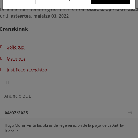
Deadline for submitting documents from
ostirala, apirila 01, 2022
until
asteartea, maiatza 03, 2022
Eranskinak
Solicitud
Memoria
Justificante registro
Anuncio BOE
04/07/2025
Hugo Morán visita las obras de regeneración de la playa de La Antilla-
Islantilla