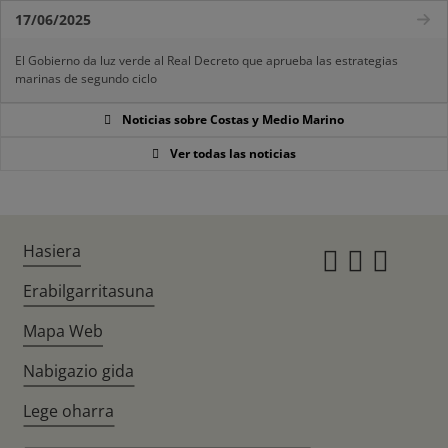
17/06/2025
El Gobierno da luz verde al Real Decreto que aprueba las estrategias
marinas de segundo ciclo
Noticias sobre Costas y Medio Marino
Ver todas las noticias
Hasiera
Instagr
Twitte
Fac
Erabilgarritasuna
Mapa Web
Nabigazio gida
Lege oharra