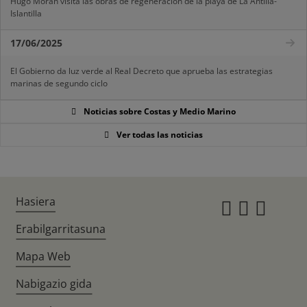
Hugo Morán visita las obras de regeneración de la playa de La Antilla-
Islantilla
17/06/2025
El Gobierno da luz verde al Real Decreto que aprueba las estrategias
marinas de segundo ciclo
Noticias sobre Costas y Medio Marino
Ver todas las noticias
Hasiera
Instagr
Twitte
Fac
Erabilgarritasuna
Mapa Web
Nabigazio gida