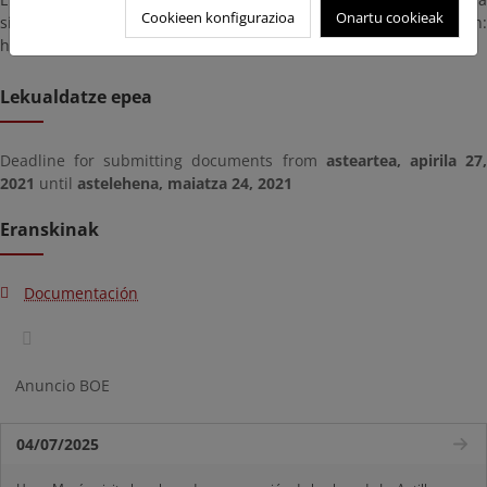
Cookieen konfigurazioa
Onartu cookieak
siguiente dirección:
https://rec.redsara.es/registro/action/are/acceso.do
Lekualdatze epea
Deadline for submitting documents from
asteartea, apirila 27
2021
until
astelehena, maiatza 24, 2021
Eranskinak
Documentación
Anuncio BOE
04/07/2025