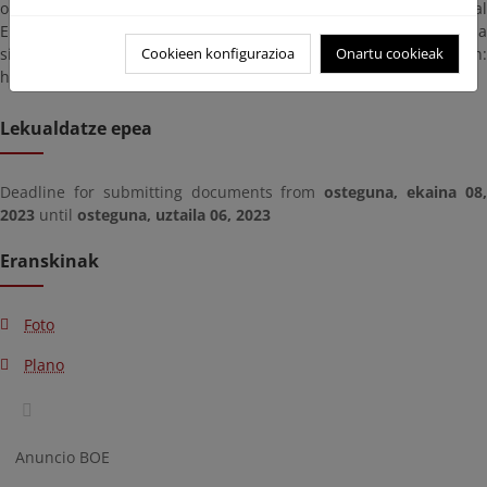
o DNI electrónicos en vigor, puede hacer uso del Registro General
Electrónico de la Administración General del Estado en la
siguiente dirección:
Cookieen konfigurazioa
Onartu cookieak
https://rec.redsara.es/registro/action/are/acceso.do.
Lekualdatze epea
Deadline for submitting documents from
osteguna, ekaina 08
2023
until
osteguna, uztaila 06, 2023
Eranskinak
Foto
Plano
Anuncio BOE