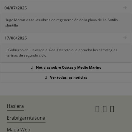
04/07/2025
Hugo Morán visita las obras de regeneración de la playa de La Antilla-
Islantilla
17/06/2025
El Gobierno da luz verde al Real Decreto que aprueba las estrategias
marinas de segundo ciclo
Noticias sobre Costas y Medio Marino
Ver todas las noticias
Hasiera
Instagr
Twitte
Fac
Erabilgarritasuna
Mapa Web