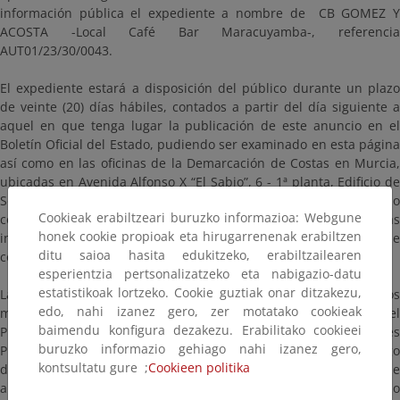
información pública el expediente a nombre de CB GOMEZ Y
ACOSTA -Local Café Bar Maracuyamba-, referencia
AUT01/23/30/0043.
El expediente estará a disposición del público durante un plazo
de veinte (20) días hábiles, contados a partir del día siguiente a
aquel en que tenga lugar la publicación de este anuncio en el
Boletín Oficial del Estado, pudiendo ser examinado en esta página
así como en las oficinas de la Demarcación de Costas en Murcia,
ubicadas en Avenida Alfonso X “El Sabio”, 6 - 1ª planta, Edificio de
Servicios Múltiples, 30071, Murcia, en días hábiles y en horario
Cookieak erabiltzeari buruzko informazioa: Webgune
comprendido entre las 9:00 y las 14:00 horas. Para evitar esperas
honek cookie propioak eta hirugarrenenak erabiltzen
innecesarias puede solicitar cita previa a través de la dirección de
ditu saioa hasita edukitzeko, erabiltzailearen
correo electrónico bzn-dcmurcia@miteco.es
esperientzia pertsonalizatzeko eta nabigazio-datu
estatistikoak lortzeko. Cookie guztiak onar ditzakezu,
Las alegaciones y observaciones se presentarán según los
edo, nahi izanez gero, zer motatako cookieak
mecanismos establecidos en la Ley 39/2015, de 1 de octubre, del
baimendu konfigura dezakezu. Erabilitako cookieei
Procedimiento Administrativo Común de las Administraciones
buruzko informazio gehiago nahi izanez gero,
Públicas, dirigidas a la Demarcación de Costas en Murcia (Código
kontsultatu gure ;
Cookieen politika
de identificación: EA0043352), citando las referencias que
aparecen en este anuncio. En particular, si dispone de certificado