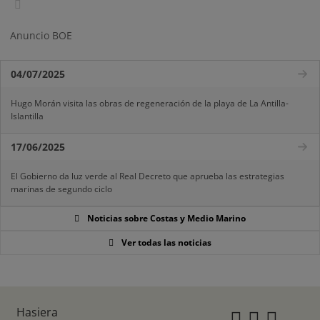
Anuncio BOE
04/07/2025
Hugo Morán visita las obras de regeneración de la playa de La Antilla-
Islantilla
17/06/2025
El Gobierno da luz verde al Real Decreto que aprueba las estrategias
marinas de segundo ciclo
Noticias sobre Costas y Medio Marino
Ver todas las noticias
Hasiera
Instagr
Twitte
Fac