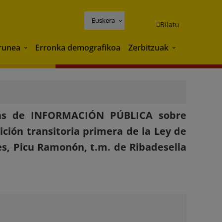
Euskera
Bilatu
runea
Erronka demografikoa
Zerbitzuak
Ingurunea
Zerbitzuak
ias de INFORMACIÓN PÚBLICA sobre
ición transitoria primera de la Ley de
es, Picu Ramonón, t.m. de Ribadesella