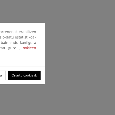
arrenenak erabiltzen
zio-datu estatistikoak
ak baimendu konfigura
ltatu gure ;
Cookieen
oa
Onartu cookieak