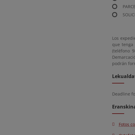
PARCE
SOLIC
Los expedi
que tenga 
(teléfono 
Demarcació
podrán for
Lekualda
Deadline f
Eranskin
Fotos c