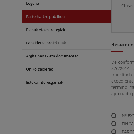
Legeria
Close
Parte-hartze publikoa
Planak eta estrategiak
Lankidetza proiektuak
Resumen
Argitalpenak eta documentaci
De conformi
876/2014, 
Ohiko galderak
transitori
expediente
Esteka interesgarriak
término mu
aprobado po
Nº EX
FINCA
PAR