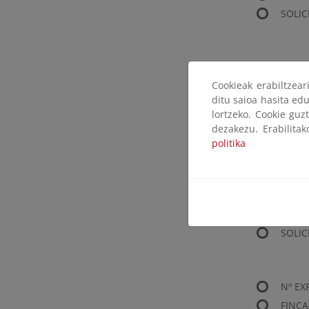
SOLIC
Nº EX
Cookieak erabiltzea
FINCA
ditu saioa hasita edu
PARCE
lortzeko. Cookie guz
SOLIC
dezakezu. Erabilita
politika
Nº EX
FINCA
PARCE
SOLIC
Nº EX
FINCA