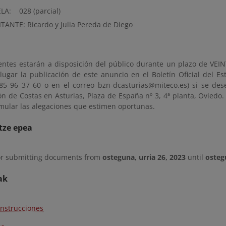
LA: 028 (parcial)
ITANTE: Ricardo y Julia Pereda de Diego
entes estarán a disposición del público durante un plazo de VEINT
lugar la publicación de este anuncio en el Boletín Oficial del Es
985 96 37 60 o en el correo bzn-dcasturias@miteco.es) si se dese
n de Costas en Asturias, Plaza de España nº 3, 4ª planta, Oviedo
mular las alegaciones que estimen oportunas.
tze epea
or submitting documents from
osteguna, urria 26, 2023
until
osteg
ak
onstrucciones