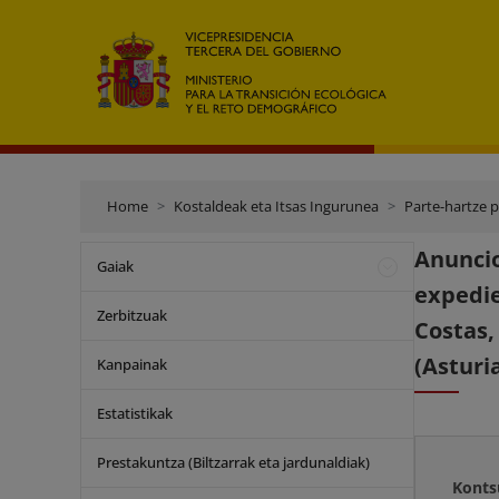
Home
Kostaldeak eta Itsas Ingurunea
Parte-hartze 
Anunci
Gaiak
expedie
Zerbitzuak
Costas,
(Asturia
Kanpainak
Estatistikak
Prestakuntza (Biltzarrak eta jardunaldiak)
Konts