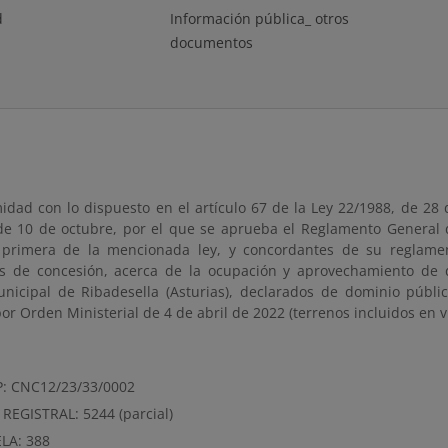
d
Información pública_ otros
documentos
dad con lo dispuesto en el artículo 67 de la Ley 22/1988, de 28 d
de 10 de octubre, por el que se aprueba el Reglamento General d
a primera de la mencionada ley, y concordantes de su reglamen
s de concesión, acerca de la ocupación y aprovechamiento de d
nicipal de Ribadesella (Asturias), declarados de dominio públic
r Orden Ministerial de 4 de abril de 2022 (terrenos incluidos en 
P: CNC12/23/33/0002
 REGISTRAL: 5244 (parcial)
CELA: 388