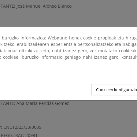
ITANTE: José Manuel Alonso Blanco
P : CNC12/23/33/0003
ri buruzko informazioa: Webgune honek cookie propioak eta hirug
 REGISTRAL: 18590
kitzeko, erabiltzailearen esperientzia pertsonalizatzeko eta nabiga
LA: 387
tiak onar ditzakezu, edo, nahi izanez gero, zer motatako cookie
ITANTE: José Manuel Alonso Blanco
ko cookieei buruzko informazio gehiago nahi izanez gero, kontsu
P: CNC12/23/33/0004
 REGISTRAL: 18641
Cookieen konfigurazi
LA: 386
ITANTE: Ana María Pendás Gomez
P: CNC12/23/33/0005
 REGISTRAL: 20981