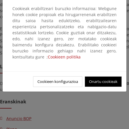
de delimitación provisional de la zona de dominio público y de la
Cookieak erabiltzeari buruzko informazioa: Webgune
servidumbre de protección y formular las alegaciones que
honek cookie propioak eta hirugarrenenak erabiltzen
considere oportunas.
ditu saioa hasita edukitzeko, erabiltzailearen
esperientzia pertsonalizatzeko eta nabigazio-datu
El expediente se hallará en la Subdirección General de Dominio
estatistikoak lortzeko. Cookie guztiak onar ditzakezu,
Público marítimo-terrestre, de esta Dirección General de
edo, nahi izanez gero, zer motatako cookieak
Sostenibilidad de la Costa y del Mar (Plaza San Juan de la Cruz, s/n
baimendu konfigura dezakezu. Erabilitako cookieei
Madrid). Una copia del expediente se podrá examinar en el
buruzko informazio gehiago nahi izanez gero,
Servicio Provincial de Costas de Pontevedra.
kontsultatu gure ;
Cookieen politika
Lekualdatze epea
Cookieen konfigurazioa
Onartu cookieak
Deadline for submitting documents from
ostirala, azaroa 13, 2020
until
astelehena, abendua 14, 2020
Eranskinak
Anuncio BOP