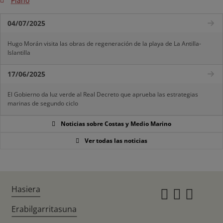
Plano
04/07/2025
Hugo Morán visita las obras de regeneración de la playa de La Antilla-
Islantilla
17/06/2025
El Gobierno da luz verde al Real Decreto que aprueba las estrategias
marinas de segundo ciclo
Noticias sobre Costas y Medio Marino
Ver todas las noticias
Hasiera
Instagr
Twitte
Fac
Erabilgarritasuna