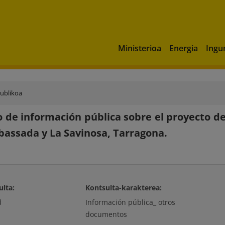
Ministerioa
Energia
Ingu
publikoa
 de información pública sobre el proyecto de
bassada y La Savinosa, Tarragona.
ulta:
Kontsulta-karakterea:
d
Información pública_ otros
documentos