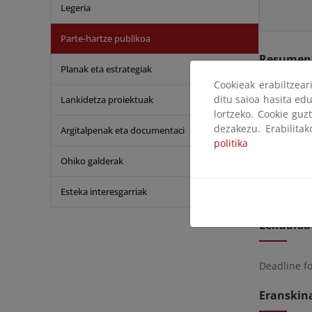
Legeria
Parte-hartze publikoa
Resumen
Planak eta estrategiak
Cookieak erabiltzea
ditu saioa hasita edu
Lankidetza proiektuak
Durante el 
lortzeko. Cookie guz
Proyecto de
dezakezu. Erabilita
Argitalpenak eta documentaci
Durante el
politika
Tarragona,
Ohiko galderak
alegacione
Esteka interesgarriak
También se
Lekualda
Deadline f
Eranskin