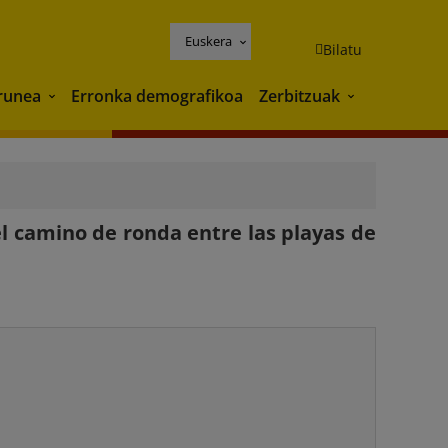
Euskera
Bilatu
runea
Erronka demografikoa
Zerbitzuak
Ingurunea
Zerbitzuak
l camino de ronda entre las playas de