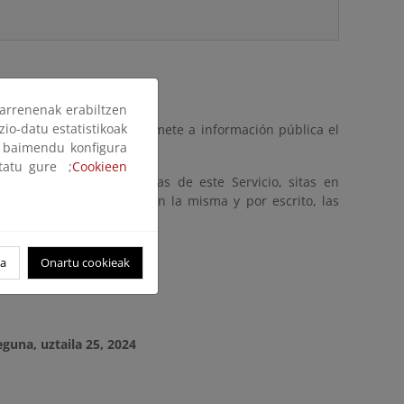
arrenenak erabiltzen
zio-datu estatistikoak
 Oficial del Estado, se somete a información pública el
ak baimendu konfigura
a, Tarragona.
ltatu gure ;
Cookieen
 Proyecto en las oficinas de este Servicio, sitas en
de oficina, y presentar, en la misma y por escrito, las
oa
Onartu cookieak
eguna, uztaila 25, 2024