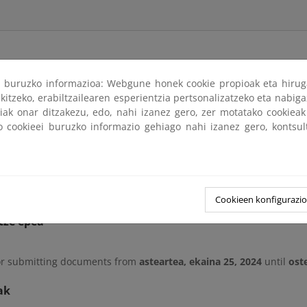
ri buruzko informazioa: Webgune honek cookie propioak eta hirug
kitzeko, erabiltzailearen esperientzia pertsonalizatzeko eta nabiga
plazo de un mes, contado a partir de la publicación en el Boletín
tiak onar ditzakezu, edo, nahi izanez gero, zer motatako cookie
l camino de ronda entre las playas de La Arrebassada y La Savinos
ko cookieei buruzko informazio gehiago nahi izanez gero, kontsu
 plazo indicado cuantas personas lo deseen pueden examinar el
 en la plaza Imperial Tarraco nº 4 - 4ª planta, en horas hábiles 
s que deseen formular.
 puede consultar en esta página.
Cookieen konfigurazi
tze epea
or submitting documents from
asteartea, ekaina 25, 2024
until
ost
ak