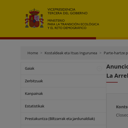
Home
Kostaldeak eta Itsas Ingurunea
Parte-hartze 
Anuncio
Gaiak
La Arre
Zerbitzuak
Kanpainak
Estatistikak
Konts
Close
Prestakuntza (Biltzarrak eta jardunaldiak)