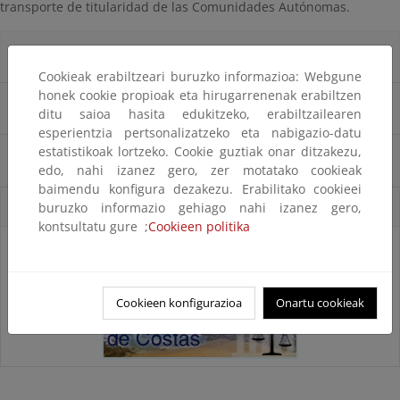
transporte de titularidad de las Comunidades Autónomas.
Información general del procedimiento
Cookieak erabiltzeari buruzko informazioa: Webgune
honek cookie propioak eta hirugarrenenak erabiltzen
Principal normativa aplicable
ditu saioa hasita edukitzeko, erabiltzailearen
esperientzia pertsonalizatzeko eta nabigazio-datu
estatistikoak lortzeko. Cookie guztiak onar ditzakezu,
Modelos de solicitud
edo, nahi izanez gero, zer motatako cookieak
baimendu konfigura dezakezu. Erabilitako cookieei
Accesos directos
buruzko informazio gehiago nahi izanez gero,
kontsultatu gure ;
Cookieen politika
Cookieen konfigurazioa
Onartu cookieak