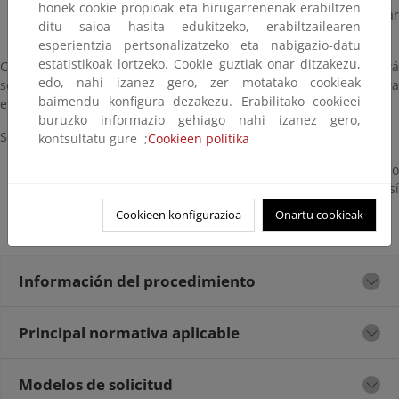
honek cookie propioak eta hirugarrenenak erabiltzen
La Administración otorgante podrá autorizar
ditu saioa hasita edukitzeko, erabiltzailearen
modificaciones de las características de una concesión.
esperientzia pertsonalizatzeko eta nabigazio-datu
estatistikoak lortzeko. Cookie guztiak onar ditzakezu,
Cuando la modificación sea sustancial, la solicitud deberá
edo, nahi izanez gero, zer motatako cookieak
someterse al procedimiento establecido en este reglamento para
baimendu konfigura dezakezu. Erabilitako cookieei
el otorgamiento de concesiones.
buruzko informazio gehiago nahi izanez gero,
Se considerará, en todo caso, modificación sustancial,
kontsultatu gure ;
Cookieen politika
El aumento en más de un 10 por ciento del volumen o
superficie sobre lo reconocido en el título otorgado, así
como
Cookieen konfigurazioa
Onartu cookieak
El cambio de uso para el que se le otorgó dicho título.
Información del procedimiento
Principal normativa aplicable
Modelos de solicitud