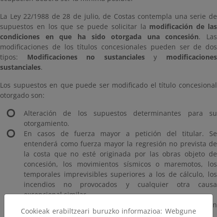
La Ley 22/1988 de 28 de julio, de Costas contempla una serie de
supuestos en los que se puede solicitar la
modificación de la
condiciones en que ha sido otorgada una concesión
. Las
modificaciones de los títulos concesionales pueden ser de dos
tipos:
Modificaciones no sustanciales
y
modificacione
sustanciales
.
Los supuestos en que puede ser modificado el título concesional
otorgado son:
Alteración de los supuestos determinantes para su
otorgamiento.
En casos de fuerza mayor a petición del titular. Se
entenderá como fuerza mayor la regresión no prevista de
la costa que no esté originada por las obras objeto de
concesión, los movimientos sísmicos o maremotos, los
temporales imprevisibles superiores a los de cálculo, los
incendios no provocados y cualquier otra causa
excepcional similar.
Cuando lo exija su adecuación a los planes o normas (con
Cookieak erabiltzeari buruzko informazioa: Webgune
derecho a indemnización).