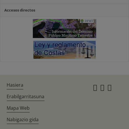
Accesos directos
Hasiera
Instagr
Twitte
Fac
Erabilgarritasuna
Mapa Web
Nabigazio gida