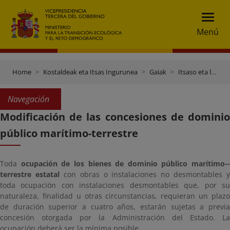
Menú
Home
Kostaldeak eta Itsas Ingurunea
Gaiak
Itsaso eta lehorraren jabari publikoaren prozedurak eta kudeaketa
Navegación
Modificación de las concesiones de dominio
público marítimo-terrestre
Toda
ocupación de los bienes de dominio público marítimo-­
terrestre estatal
con obras o instalaciones no desmontables y
toda ocupación con instalaciones desmontables que, por su
naturaleza, finalidad u otras circunstancias, requieran un plazo
de duración superior a cuatro años, estarán sujetas a previa
concesión otorgada por la Administración del Estado. La
ocupación deberá ser la mínima posible.