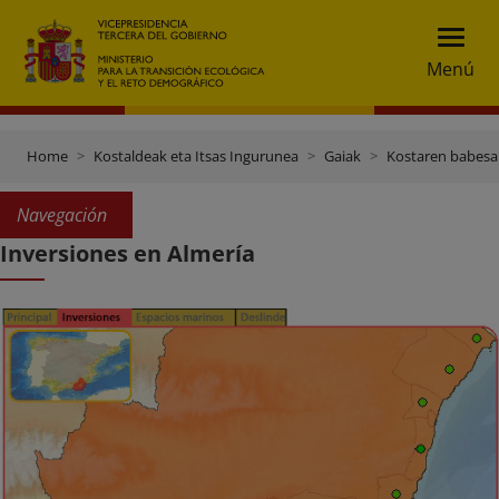
Menú
Home
Kostaldeak eta Itsas Ingurunea
Gaiak
Kostaren babesa
Navegación
Inversiones en Almería