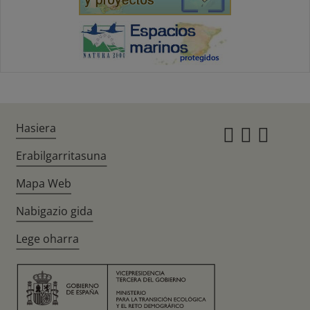
Hasiera
Instagr
Twitte
Fac
Erabilgarritasuna
Mapa Web
Nabigazio gida
Lege oharra