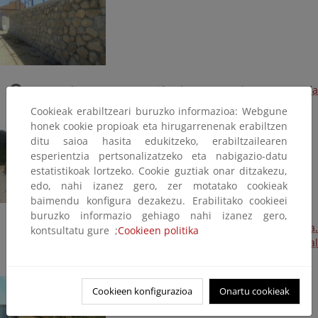
Paseo de Somo. Reparación de muretes de mampostería
(Plan Litoral 2014, Terminada)
Cookieak erabiltzeari buruzko informazioa: Webgune
honek cookie propioak eta hirugarrenenak erabiltzen
ditu saioa hasita edukitzeko, erabiltzailearen
esperientzia pertsonalizatzeko eta nabigazio-datu
estatistikoak lortzeko. Cookie guztiak onar ditzakezu,
edo, nahi izanez gero, zer motatako cookieak
baimendu konfigura dezakezu. Erabilitako cookieei
buruzko informazio gehiago nahi izanez gero,
Playa de Galizano. Reparación de pasarela de madera.
kontsultatu gure ;
Cookieen politika
Relleno de rampas mediante piedra escollera (Plan Litoral
2014, Terminada)
Cookieen konfigurazioa
Onartu cookieak