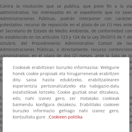
Contra la resolución que se publica, que pone fin a la vía
administrativa, los interesados en el expediente que no sean
Administraciones Públicas, podrán interponer con carácter
potestativo, recurso de reposición en el plazo de un (1) mes ante
el Secretario de Estado de Medio Ambiente, de conformidad con
lo establecido en los artículos 123 y 124 de la Ley 39/2015 de 1 de
octubre, del Procedimiento Administrativo Común de las
Administraciones Públicas, o directamente, recurso contencioso
administrativo, en el plazo de dos (2) meses, ante la Sala de lo
Contencioso Administrativo de la Audiencia Nacional. Además de
Cookieak erabiltzeari buruzko informazioa: Webgune
por los medios ordinarios, el recurso administrativo, podrá
honek cookie propioak eta hirugarrenenak erabiltzen
presentarse por vía telemática a través del siguiente enlace:
ditu saioa hasita edukitzeko, erabiltzailearen
https://rec.redsara.es/registro/action/are/acceso.do
esperientzia pertsonalizatzeko eta nabigazio-datu
estatistikoak lortzeko. Cookie guztiak onar ditzakezu,
Las Administraciones Públicas, podrán interponer recurso
edo, nahi izanez gero, zer motatako cookieak
contencioso administrativo, en el plazo de dos (2) meses, ante la
baimendu konfigura dezakezu. Erabilitako cookieei
Sala de lo Contencioso Administrativo de la Audiencia Nacional,
buruzko informazio gehiago nahi izanez gero,
sin perjuicio de poder efectuar el requerimiento previo en la
kontsultatu gure ;
Cookieen politika
forma y plazo determinados en el artículo 44 de la Ley 29/1998, de
13 de julio, de la Jurisdicción Contencioso-Administrativa.