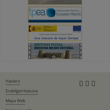
Hasiera
Instagr
Twitte
Fac
Erabilgarritasuna
Mapa Web