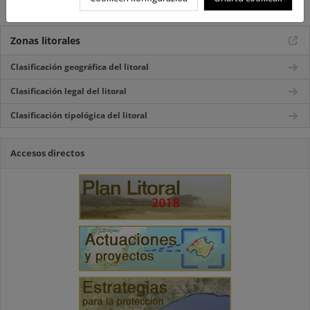
Playas, arenales y sistemas dunares
Zonas litorales
Clasificación geográfica del litoral
Clasificación legal del litoral
Clasificación tipológica del litoral
Accesos directos