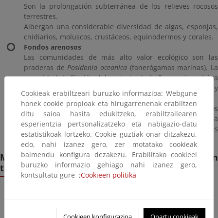
Son la prolongación subterránea de los relieves rocosos
terrestres.
Albergan una considerable diversidad de algas, esponjas,
cnidiarios, moluscos, crustáceos, equinodermos y corales.
Fondos arenosos
Las comunidades de más alto valor ecológico son las
praderas de
Posidonia oceanica
(fanerógamas marinas). L
capacidad de fijación del sustrato de la
P. oceanica
origin
praderas estables que ofrecen hábitat, alimento, refugio y
Cookieak erabiltzeari buruzko informazioa: Webgune
lugares de cría a numerosas especies.
honek cookie propioak eta hirugarrenenak erabiltzen
Las praderas son particularmente sensibles a impactos
ditu saioa hasita edukitzeko, erabiltzailearen
que originen su arranque y su enterramiento así como a la
esperientzia pertsonalizatzeko eta nabigazio-datu
contaminación y a la introducción de especies y a las
estatistikoak lortzeko. Cookie guztiak onar ditzakezu,
plagas.
edo, nahi izanez gero, zer motatako cookieak
baimendu konfigura dezakezu. Erabilitako cookieei
Más ecosistemas litorales (clasificación
buruzko informazio gehiago nahi izanez gero,
tipológica)
kontsultatu gure ;
Cookieen politika
Acantilados
Humedales costeros
Cookieen konfigurazioa
Onartu cookieak