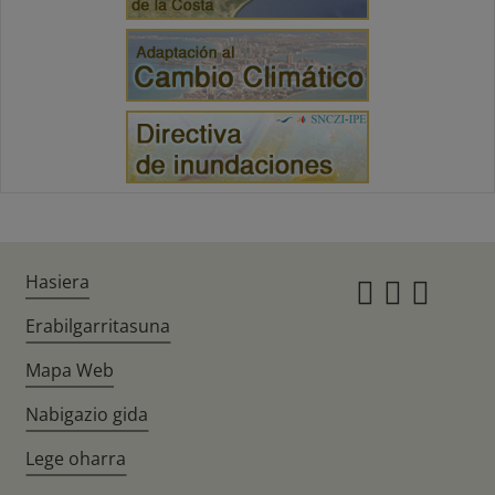
Hasiera
Instagr
Twitte
Fac
Erabilgarritasuna
Mapa Web
Nabigazio gida
Lege oharra