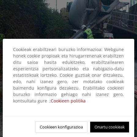
Cookieak erabiltzeari buruzko informazioa: Webgune
honek cookie propioak eta hirugarrenenak erabiltzen
ditu saioa hasita edukitzeko, erabiltzailearen
esperientzia pertsonalizatzeko eta nabigazio-datu
estatistikoak lortzeko. Cookie guztiak onar ditzakezu,
edo, nahi izanez gero, zer motatako cookieak
baimendu konfigura dezakezu. Erabilitako cookieei
buruzko informazio gehiago nahi izanez gero,
kontsultatu gure ;
Cookieen politika
Cookieen konfigurazioa
Onartu cookieak