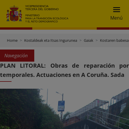
Menú
Home
Kostaldeak eta Itsas Ingurunea
Gaiak
Kostaren babesa
Navegación
PLAN LITORAL: Obras de reparación por
temporales. Actuaciones en A Coruña. Sada