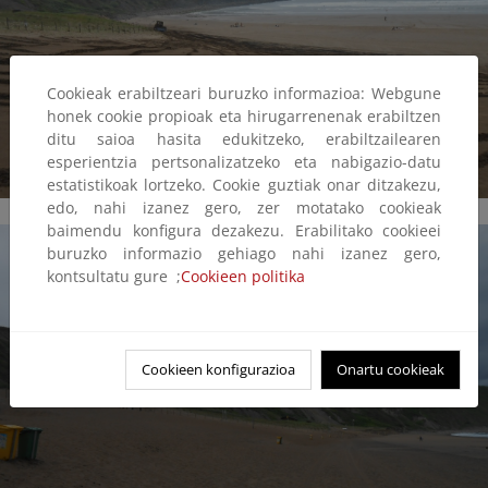
Cookieak erabiltzeari buruzko informazioa: Webgune
honek cookie propioak eta hirugarrenenak erabiltzen
ditu saioa hasita edukitzeko, erabiltzailearen
esperientzia pertsonalizatzeko eta nabigazio-datu
estatistikoak lortzeko. Cookie guztiak onar ditzakezu,
edo, nahi izanez gero, zer motatako cookieak
baimendu konfigura dezakezu. Erabilitako cookieei
buruzko informazio gehiago nahi izanez gero,
kontsultatu gure ;
Cookieen politika
Cookieen konfigurazioa
Onartu cookieak