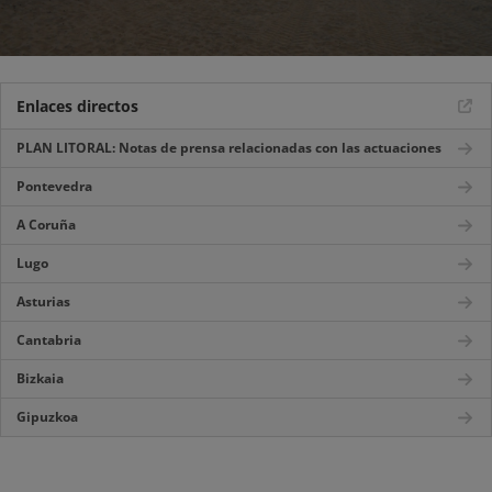
Enlaces directos
PLAN LITORAL: Notas de prensa relacionadas con las actuaciones
Pontevedra
A Coruña
Lugo
Asturias
Cantabria
Bizkaia
Gipuzkoa