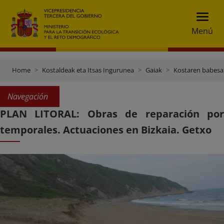
Menú
Home
Kostaldeak eta Itsas Ingurunea
Gaiak
Kostaren babesa
Navegación
PLAN LITORAL: Obras de reparación por
temporales. Actuaciones en Bizkaia. Getxo