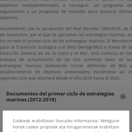
objetivos medioambientales a conseguir, un programa de
seguimiento y un programa de medidas para alcanzar dichos
objetivos.
Actualmente, con la aprobación del Real Decreto 1365/2018, de 2
de noviembre, por el que se aprueban las estrategias marinas, se
ha cerrado el primer ciclo de las estrategias marinas. El Ministerio
para la Transición Ecológica y el Reto Demográfico a través de la
Dirección General de de la Costa y el Mar, está inmersa en los
trabajos de actualización de las tres primeras fases de las
estrategias marinas (evaluación inicial, definición de BEA y
establecimiento de objetivos ambientales) iniciándose así el
segundo ciclo que abarcará desde el año 2018 hasta el 2024.
Documentos del primer ciclo de estrategias
marinas (2012-2018)
Documentos del segundo ciclo de estrategias
marinas (2018-2024)
Cookieak erabiltzeari buruzko informazioa: Webgune
honek cookie propioak eta hirugarrenenak erabiltzen