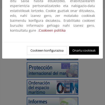
ditu saioa hasita edukitzeko, erabiltzailearen
Accesos directos
esperientzia pertsonalizatzeko eta nabigazio-datu
estatistikoak lortzeko. Cookie guztiak onar ditzakezu,
edo, nahi izanez gero, zer motatako cookieak
baimendu konfigura dezakezu. Erabilitako cookieei
buruzko informazio gehiago nahi izanez gero,
kontsultatu gure ;
Cookieen politika
Cookieen konfigurazioa
Onartu cookieak