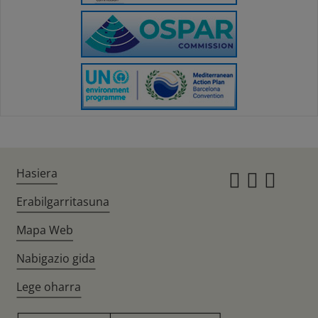
Hasiera
Instagr
Twitte
Fac
Erabilgarritasuna
Mapa Web
Nabigazio gida
Lege oharra