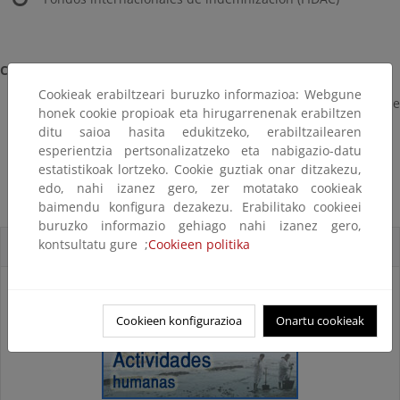
Convenios sobre intervención y salvamento en la mar
Cookieak erabiltzeari buruzko informazioa: Webgune
Convenio relativo a la intervención en alta mar en caso de
honek cookie propioak eta hirugarrenenak erabiltzen
contaminación por hidrocarburos (convenio intervención)
ditu saioa hasita edukitzeko, erabiltzailearen
Convenio sobre salvamento marítimo
esperientzia pertsonalizatzeko eta nabigazio-datu
Convenio sobre búsqueda y rescate (convenio SAR)
estatistikoak lortzeko. Cookie guztiak onar ditzakezu,
edo, nahi izanez gero, zer motatako cookieak
baimendu konfigura dezakezu. Erabilitako cookieei
buruzko informazio gehiago nahi izanez gero,
kontsultatu gure ;
Cookieen politika
Accesos directos
Cookieen konfigurazioa
Onartu cookieak