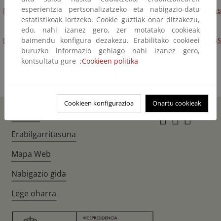
esperientzia pertsonalizatzeko eta nabigazio-datu
Estadística de Fabricación de Pasta Coquizable, de Coquerías
estatistikoak lortzeko. Cookie guztiak onar ditzakezu,
y de Gas Horno Alto 2011 [PDF] [77,29 KB]
edo, nahi izanez gero, zer motatako cookieak
Estadística de Fabricación de Pasta Coquizable, de Coquerías
baimendu konfigura dezakezu. Erabilitako cookieei
buruzko informazio gehiago nahi izanez gero,
y Gas de Horno Alto. 2010 [PDF] [83,92 KB]
kontsultatu gure ;
Cookieen politika
Cookieen konfigurazioa
Onartu cookieak
Hasiera
Instagr
Twitte
Fac
Erabilgarritasuna
Mapa Web
Nabigazio gida
Lege oharra