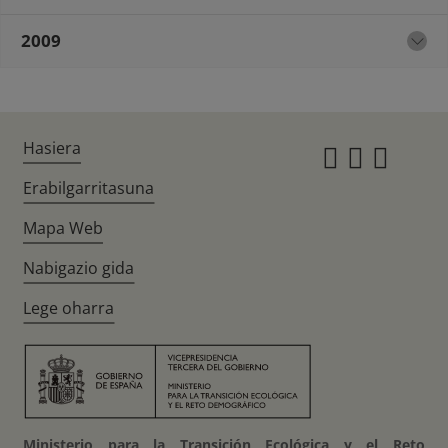
2009
Hasiera
Instagr
Twitte
Fac
Erabilgarritasuna
Mapa Web
Nabigazio gida
Lege oharra
Ministerio para la Transición Ecológica y el Reto