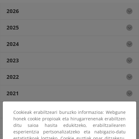
2026
2025
2024
2023
2022
2021
2020
Cookieak erabiltzeari buruzko informazioa: Webgune
honek cookie propioak eta hirugarrenenak erabiltzen
ditu saioa hasita edukitzeko, erabiltzailearen
2019
esperientzia pertsonalizatzeko eta nabigazio-datu
estatistikoak lortzeko. Cookie guztiak onar ditzakezu,