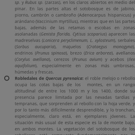
sp
. y
Rubus sp
. (zarzas), en los claros abiertos en medio de
pinar. En las partes altas el sotobosque es de jabino,
piorno, cambrón o cambroño (Adenocarpus hispanicus) y
arándano (Vaccinium myrtillus), mientras que en las partes
bajas, además de las retamas o escobas en zonas
asolanadas (
Genista florida, Cytisus scoparius
) aparecen la
madreselvas (
Lonicera peryclimenum, L. xylosteum
), serbale
(
Sorbus aucuparia
), majuelos (
Crataegus monogyna
),
endrinos (
Prunus spinosa
), brezo (
Erica arborea
), avellano
(
Corylus avellana
), cerezos (
Prunus avium
) y acebos (
Ile
aquifolium
), especialmente en zonas más umbrosas,
húmedas y frescas.
Robledales de
Quercus pyrenaica
:
el roble melojo o rebollo
ocupa las cotas bajas de los montes, en un rango
altitudinal de entre los 1000 m y los 1400, donde su
presencia parece limitada por las nevadas tardías y
tempranas, que sorprenden al rebollo con la hoja verde, y
por lo tanto más difícilmente desprendible, y lo tronchan,
especialmente, claro está, en ejemplares jóvenes. La
situación más usual de esta especie es la de monte bajo,
en ambos montes. La vegetación del sotobosque de los