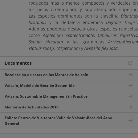
roquedos más o menos compactos y verticales en
los pisos orotemplado y supratemplado superior.
Las especies dominantes son la clavelina
Dianthus
lusitanus
y la dedalera endémica
Digitalis thapsi
Además podemos destacar otras especies rupícolas
como
Asplenium septentrionale, Umbilicus rupestris,
Sedum hirsutum
y las gramíneas
Arrhenatheru
elatius subsp. carpetanum
y
Avenella flexuosa
.
Documentos
Recolección de setas en los Montes de Valsaín
Valsaín, Modelo de Gestión Sostenible
Valsaín, Sustainable Management in Practice
Memoria de Actividades 2019
Folleto Centro de Visitantes Valle de Valsaín-Boca del Asno.
General