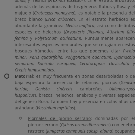
alnus
) y fresnos (
Fraxinus excelsior
). En el estrato arbustivo,
además de las espinosas de los géneros Rubus y Rosa y el
majuelo (
Crataegus monogyna
), es notable la presencia de
brezo blanco (
Erica arborea
). En el estrato herbáceo es
abundante la graminea
Melica uniflora
, así como distinta
especies de helechos (
Dryopteris filix-mas, Athyrium filix-
femina
y
Polystichum aculeatum
). Puntualmente aparece
interesantes especies nemorales que se refugian en estos
bosques húmedos, entre las que podemos citar
Pyrola
minor
,
Paris quadrifolia, Polygonatum odoratum, Lysimachia
nemorum, Sanicula europaea, Ceratocapnos claviculata
Crepis lampsanoides
.
Matorral
: es muy frecuente en zonas desarboladas o de
baja espesura la presencia de retamas, piornos (
Genista
florida, Genista cinérea
), cambroños (
Adenocarpus
hispanicus
), brezos, helechos, enebros y diversas especies
del género Rosa. También hay presencia en cotas altas de
arándano (
Vaccinium myrtillus
).
Piornales de piorno serrano
: dominadas por el
piorno serrano (
Cytisus oromediterraneus
) con enebr
rastrero (
Juniperus communis subsp. alpina
) ocupand