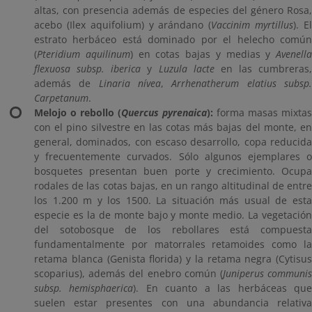
altas, con presencia además de especies del género Rosa,
acebo (Ilex aquifolium) y arándano (
Vaccinim myrtillus
). E
estrato herbáceo está dominado por el helecho común
(
Pteridium aquilinum
) en cotas bajas y medias y
Avenella
flexuosa subsp. iberica
y
Luzula lacte
en las cumbreras,
además de
Linaria nívea
,
Arrhenatherum elatius subsp
Carpetanum
.
Melojo o rebollo (
Quercus pyrenaica
):
forma masas mixtas
con el pino silvestre en las cotas más bajas del monte, en
general, dominados, con escaso desarrollo, copa reducida
y frecuentemente curvados. Sólo algunos ejemplares o
bosquetes presentan buen porte y crecimiento. Ocupa
rodales de las cotas bajas, en un rango altitudinal de entre
los 1.200 m y los 1500. La situación más usual de esta
especie es la de monte bajo y monte medio. La vegetación
del sotobosque de los rebollares está compuesta
fundamentalmente por matorrales retamoides como la
retama blanca (Genista florida) y la retama negra (Cytisus
scoparius), además del enebro común (
Juniperus communi
subsp. hemisphaerica
). En cuanto a las herbáceas qu
suelen estar presentes con una abundancia relativa