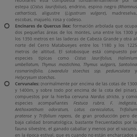
rebollares está compuesta fundamentalmente por la
estepa (
Cistus laurifolius
), endrino, espino negro
(Rhamnu
cathartica
), aligustre (
Ligustrum vulgare
), madreselva,
escobas, majuelo, rosa y codeso.
Encinares de Quercus ilex:
formación arbolada que ocup
dos pequeñas áreas de los montes, una entre los 1300 y
los 1350 metros en las laderas de Cabeza Grande y otra al
norte del Cerro Matabueyes entre los 1180 y los 1225
metros de altitud. El sotobosque está compuesto por
especies típicas como
Cistus laurifolius, Halimium
umbellatum, Thymus mastichina, Thymus vulgaris, Santolina
rosmarinifolia, Lavandula stoechas ssp. pedunculata
Helycrysum stoechas
.
Cervunales:
(normalmente por encima de las cotas de 1300
y 1400m, y sobre todo por encima de la cota del pinar),
compuestos por la hierba cervuna
Nardus stricta
, y como
especies acompañantes
Festuca rubra, F. indigesta,
Anthoxanthum odoratum, Lotus corniculatus, Trifolium
pratense
y
Trifolium repens
, de gran producción pero de
baja calidad bromatológica, bastante frecuentados por la
fauna silvestre, el ganado caballar y menos por el vacuno,
en la época estival, que es cuando no están encharcados y