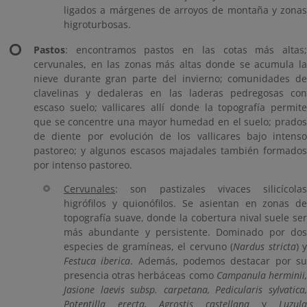
ligados a márgenes de arroyos de montaña y zonas
higroturbosas.
Pastos
: encontramos pastos en las cotas más altas;
cervunales, en las zonas más altas donde se acumula la
nieve durante gran parte del invierno; comunidades de
clavelinas y dedaleras en las laderas pedregosas con
escaso suelo; vallicares allí donde la topografía permite
que se concentre una mayor humedad en el suelo; prados
de diente por evolución de los vallicares bajo intenso
pastoreo; y algunos escasos majadales también formados
por intenso pastoreo.
Cervunales
: son pastizales vivaces silicícolas
higrófilos y quionófilos. Se asientan en zonas de
topografía suave, donde la cobertura nival suele ser
más abundante y persistente. Dominado por dos
especies de gramíneas, el cervuno (
Nardus stricta
) 
Festuca iberica
. Además, podemos destacar por s
presencia otras herbáceas como
Campanula herminii
Jasione laevis subsp. carpetana, Pedicularis sylvatica,
Potentilla erecta, Agrostis castellana
y
Luzula