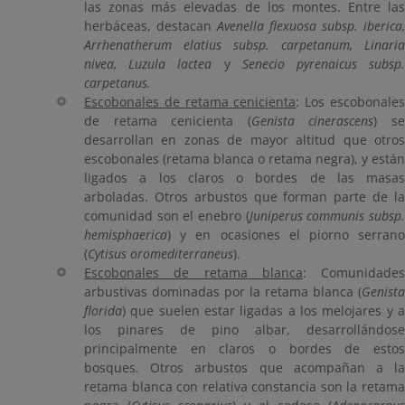
las zonas más elevadas de los montes. Entre las
herbáceas, destacan
Avenella flexuosa subsp. iberica,
Arrhenatherum elatius subsp. carpetanum, Linaria
nivea, Luzula lactea
y
Senecio pyrenaicus subsp
carpetanus.
Escobonales de retama cenicienta
: Los escobonale
de retama cenicienta (
Genista cinerascens
) s
desarrollan en zonas de mayor altitud que otros
escobonales (retama blanca o retama negra), y están
ligados a los claros o bordes de las masas
arboladas. Otros arbustos que forman parte de la
comunidad son el enebro (
Juniperus communis subsp
hemisphaerica
) y en ocasiones el piorno serrano
(
Cytisus oromediterraneus
).
Escobonales de retama blanca
: Comunidades
arbustivas dominadas por la retama blanca (
Genista
florida
) que suelen estar ligadas a los melojares y a
los pinares de pino albar, desarrollándose
principalmente en claros o bordes de estos
bosques. Otros arbustos que acompañan a la
retama blanca con relativa constancia son la retama