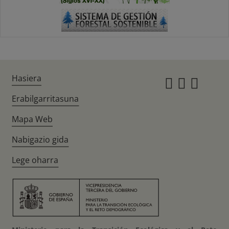
Hasiera
Instagr
Twitte
Fac
Erabilgarritasuna
Mapa Web
Nabigazio gida
Lege oharra