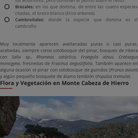
los anteriores, pero dominan el jabino sobre el resto.
Brezales:
en los que domina, de entre las cuatro especies
citadas, el brezo blanco (
Erica arborea
).
Cambroñales:
donde la especie que domina es el
cambroño.
Muy localmente aparecen avellanadas puras o casi puras,
acebedas, siempre como sotobosque del pinar, bosques de ribera
con
Salix sp., Rhamnus catártica, Frangula alnus, Crataegu
monogyna
, fresnedas de
Fraxinus angustifolia
. También aparece e
alguna ocasión el pinar con sotobosque de guindos (
Prunus avium
y algún pequeño bosquete de álamo temblón (
Populus tremula
).
Flora y Vegetación en Monte Cabeza de Hierro