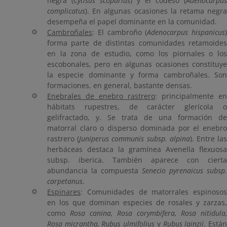
negra (
Cytisus scoparius
) y el codeso (
Adenocarpus
complicatus
). En algunas ocasiones la retama negra
desempeña el papel dominante en la comunidad.
Cambroñales
: El cambroño (
Adenocarpus hispanicus
)
forma parte de distintas comunidades retamoides
en la zona de estudio, como los piornales o los
escobonales, pero en algunas ocasiones constituye
la especie dominante y forma cambroñales. Son
formaciones, en general, bastante densas.
Enebrales de enebro rastrero
: principalmente en
hábitats rupestres, de carácter glerícola o
gelifractado, y. Se trata de una formación de
matorral claro o disperso dominada por el enebro
rastrero (
Juniperus communis subsp. alpina
). Entre la
herbáceas destaca la gramínea Avenella flexuosa
subsp. iberica. También aparece con cierta
abundancia la compuesta
Senecio pyrenaicus subsp.
carpetanus
.
Espinares
: Comunidades de matorrales espinosos
en los que dominan especies de rosales y zarzas,
como
Rosa canina, Rosa corymbifera, Rosa nitidula,
Rosa micrantha, Rubus ulmifolius
y
Rubus lainzii
. Está