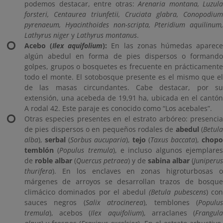
podemos destacar, entre otras:
Arenaria montana, Luzula
forsteri, Centaurea triunfetii, Cruciata glabra, Conopodium
pyrenaeum, Hyacinthoides non-scripta, Pteridium aquilinum,
Lathyrus niger
y
Lathyrus montanus
.
Acebo (
Ilex aquifolium
):
En las zonas húmedas aparec
algún abedul en forma de pies dispersos o formando
golpes, grupos o bosquetes es frecuente en prácticamente
todo el monte. El sotobosque presente es el mismo que el
de las masas circundantes. Cabe destacar, por su
extensión, una acebeda de 19,91 ha, ubicada en el cantón
A rodal 42. Este paraje es conocido como “Los acebales”.
Otras especies presentes en el estrato arbóreo: presencia
de pies dispersos o en pequeños rodales de
abedul
(
Betul
alba
),
serbal
(
Sorbus aucuparia
),
tejo
(
Taxus baccata
),
chopo
temblón
(
Populus tremula
), e incluso algunos ejemplare
de
roble albar
(
Quercus petraea
) y de
sabina albar
(
Juniperus
thurifera
). En los enclaves en zonas higroturbosas o
márgenes de arroyos se desarrollan trazos de bosque
climácico dominados por el abedul
(Betula pubescens
) co
sauces negros (
Salix atrocinerea
), temblones (
Populu
tremula
), acebos (
Ilex aquifolium
), arraclanes (
Frangul