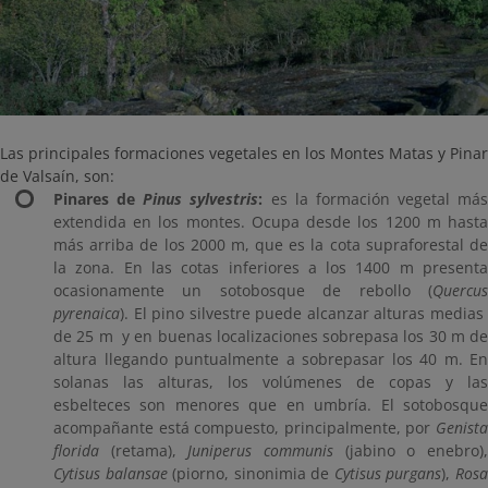
Las principales formaciones vegetales en los Montes Matas y Pinar
de Valsaín, son:
Pinares de
Pinus sylvestris
:
es la formación vegetal más
extendida en los montes. Ocupa desde los 1200 m hasta
más arriba de los 2000 m, que es la cota supraforestal de
la zona. En las cotas inferiores a los 1400 m presenta
ocasionamente un sotobosque de rebollo (
Quercus
pyrenaica
). El pino silvestre puede alcanzar alturas medias
de 25 m y en buenas localizaciones sobrepasa los 30 m de
altura llegando puntualmente a sobrepasar los 40 m. En
solanas las alturas, los volúmenes de copas y las
esbelteces son menores que en umbría. El sotobosque
acompañante está compuesto, principalmente, por
Genista
florida
(retama),
Juniperus communis
(jabino o enebro)
Cytisus balansae
(piorno, sinonimia de
Cytisus purgans
),
Ros