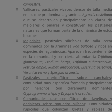
campestris
.
Vallicares
: pastizales vivaces densos de talla media
en los que predomina la gramínea
Agrostis castellan
que se desarrollan principalmente en claros de
melojares o pinares y constituyen los pastizales
naturales que forman parte de la dinámica de estos
bosques.
Majadales
: pastizales silicícolas de talla corta
dominados por la gramínea
Poa bulbosa
y ricos en
especies de leguminosas. Aparecen frecuentemente
en la comunidad y con cierta abundancia
Trifolium
glomeratum, Erodium botrys, Trifolium subterraneum,
Festuca ampla, Rumex angiocarpus, Biserrula pelecinus,
Veronica verna
y
Spergula arvensis
.
Pastizales pteridofíticos sobre canchales
:
comunidad muy específica formada principalmente
por helechos. Son claramente dominantes
Cryptogramma crispa
y
Dryopteris oreades
.
Comunidades casmocomofíticas de clavelinas y
dedaleras sobre roquedos silíceos
: Comunidades
rupícolas que colonizan grietas y repisas de