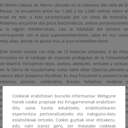
El Monte Cabeza de Hierro, ubicado en la cabecera del valle de El
Paular, se encuentra entre los 1.260 y los 2.000 metros sobre el
nivel de mar, y está caracterizado por un clima de montaña.
Podemos encontrar dos pisos bioclimáticos, ambos pertenecientes
a la región mediterránea, casi la totalidad del terreno se
corresponde con el piso supramediterráneo, salvo en sus cotas
más altas, donde se ajusta más al piso oromediterráneo.
Este monte cuenta con más de 12 especies arbóreas, 6 de ellas
incluidas en el catálogo de especies protegidas de la Comunidad
de Madrid, incluyendo tejos, acebos, abedules, serbales y rarezas
en la Sierra de Guadarrama como roble albar (
Quercus petraea
) 
sabina albar (
Juniperus thurifera
). Es muy frecuente la presencia d
retamas, piornos, cambroños, brezos, helechos, enebros y
diversas especies del género Rosa en zonas desarboladas o de
baja espesura. Entre sus características destacan su
Cookieak erabiltzeari buruzko informazioa: Webgune
pedregosidad y sus roquedos, de interés por ser hábitat
honek cookie propioak eta hirugarrenenak erabiltzen
adecuado a diversas especies animales y vegetales; así como los
ditu saioa hasita edukitzeko, erabiltzailearen
cursos de agua, muy abundantes y patentes en el monte, tanto de
esperientzia pertsonalizatzeko eta nabigazio-datu
carácter permanente como temporal.
estatistikoak lortzeko. Cookie guztiak onar ditzakezu,
edo, nahi izanez gero, zer motatako cookieak