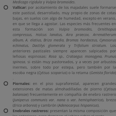
Medicago rigidula
y
Vulpia bromoides
.
Vallicar:
por acotamiento de los majadales suele formarse
este pastizal, desarrollado, muy propio de zonas de cotas
bajas, en suelos con algo de humedad, excepto en verano,
en que se llega a agostar. Las especies más frecuentes en
esta formación son
Vulpia bromoides, Ornithopu
compressus, Holcus lanatus, Aira praecox, Arrenatherum
album, A. elatius, Briza media, Bromas hordaceus, Cynosorus
echinatus, Dactilys glomerata
y
Trifolium striatum.
Lo
anteriores pastizales siempre aparecen salpicados por
leñosas espinosas:
Rosa sp., Crataegus monogyna, Prunus
spinosa
, si están muy pastoreados, y a veces por arbustos
inermes, sobre todo por estepa, pero también por la
escoba negra (
Cytisus scoparius
) o la retama (
Genista florida
)
.
Piornales:
en el piso supraforestal, aparecen grandes
extensiones de matas almohadilladas de piorno (
Cytisus
balansae
) frecuentemente en compañía de enebro rastrero
(
Juniperus communis var. nana
o
var. hemisphaerica
), brez
(
Erica arborea
) y cambrón (
Adenocarpus hispanicus
).
Enebrales rastreros:
presentan la misma composición qu