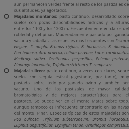
aún permanecen verdes frente al resto de los pastizales de
sus altitudes, ya agostados.
Majadales montanos:
pasto continuo, desarrollado sobr
suelos con pocas disponibilidades hídricas y a alturas
entre los 1100 y los 1300 m. Frecuentemente en claros del
robledal y del pinar. Moderadamente pastado por ganado
vacuno y caballar. Las especies más frecuentes son
Festuca
elegans, F. ampla, Bromus rigidus, B. hordaceus, B. diandus,
Poa bulbosa, Aira praecox, Lolium perenne, Lotus corniculatus,
Medicago sativa, Ornithopus perpusillus, Phleum pratense,
Plantago lanceolata, Trifolium strictum
y
T. campestre
.
Majadal siliceo:
pasto continuo, a veces con claros, sobre
suelos con sequía estival (agostante, por tanto), muy
pastado, sobre todo por ganado ovino y también por
vacuno. Uno de los pastizales de mayor calidad
bromatológica y de mejores características para el
pastoreo. Se puede ver en el monte Matas sobre todo,
aunque tampoco es infrecuente encontrarlo en las navas
del monte Pinar. Especies típicas de estos majadales son
Poa bulbosa, Trifolium subterraneum, Bromus hordaceus,
Lupinus angustifolius, Eryngium tenue, Ornithopus compressus,