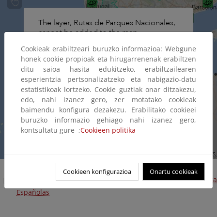
Cookieak erabiltzeari buruzko informazioa: Webgune
honek cookie propioak eta hirugarrenenak erabiltzen
ditu saioa hasita edukitzeko, erabiltzailearen
esperientzia pertsonalizatzeko eta nabigazio-datu
estatistikoak lortzeko. Cookie guztiak onar ditzakezu,
edo, nahi izanez gero, zer motatako cookieak
baimendu konfigura dezakezu. Erabilitako cookieei
buruzko informazio gehiago nahi izanez gero,
kontsultatu gure ;
Cookieen politika
Cookieen konfigurazioa
Onartu cookieak
Descarga cartografía límites Reservas de la Biosfera
Españolas