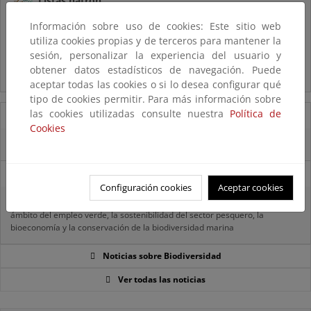
Listas patrón
El MITECO revisa y actualiza la Lista Patrón de las especies
Información sobre uso de cookies: Este sitio web
silvestres presentes en España
utiliza cookies propias y de terceros para mantener la
sesión, personalizar la experiencia del usuario y
Preguntas frecuentes...
obtener datos estadísticos de navegación. Puede
Acceso a los recursos genéticos y reparto de beneficios
aceptar todas las cookies o si lo desea configurar qué
tipo de cookies permitir. Para más información sobre
las cookies utilizadas consulte nuestra
Política de
14/08/2025
Cookies
El OAPN y el IEO-CSIC exploran los fondos marinos de las Islas Chafarinas
11/08/2025
Configuración cookies
Aceptar cookies
El MITECO recibe 485 propuestas para proyectos transformadores en el
ámbito del empleo verde, la sostenibilidad del sector pesquero, la
bioeconomía y la conservación de la biodiversidad marina
Noticias sobre Biodiversidad
Ver todas las noticias