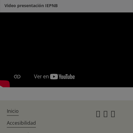
Video presentación IEPNB
Inicio
Instagr
Twitte
Fac
Accesibilidad