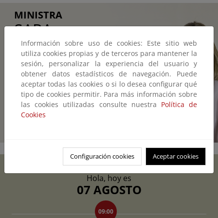
MINISTRA
SARA
AAGESEN
Información sobre uso de cookies: Este sitio web
utiliza cookies propias y de terceros para mantener la
MUÑOZ
sesión, personalizar la experiencia del usuario y
obtener datos estadísticos de navegación. Puede
Vicepresidenta tercera del Gobierno de
aceptar todas las cookies o si lo desea configurar qué
España y Ministra para la Transición
tipo de cookies permitir. Para más información sobre
las cookies utilizadas consulte nuestra
Política de
Ecológica y el Reto Demográfico.
Cookies
Saber más
Configuración cookies
Aceptar cookies
AGENDA
Hola, hoy es
07 AGOSTO
09:00