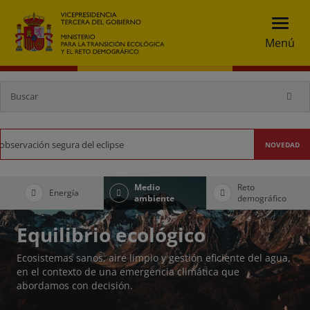
Menú
Buscador
Ministerio para la Transición Ecológica y el 
Bus
Puedes consul
NOVEDAD
Medio
Reto
Energía
ambiente
demográfico
Equilibrio ecológico
Ecosistemas sanos, aire limpio y gestión eficiente del agua,
en el contexto de una emergencia climática que
abordamos con decisión.