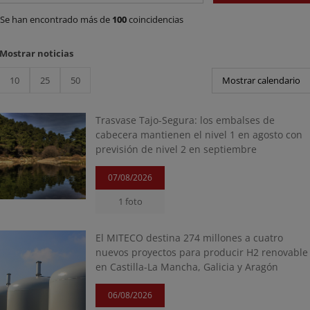
Se han encontrado más de
100
coincidencias
Mostrar noticias
10
25
50
Mostrar calendario
Trasvase Tajo-Segura: los embalses de
cabecera mantienen el nivel 1 en agosto con
previsión de nivel 2 en septiembre
07/08/2026
1 foto
El MITECO destina 274 millones a cuatro
nuevos proyectos para producir H2 renovable
en Castilla-La Mancha, Galicia y Aragón
06/08/2026