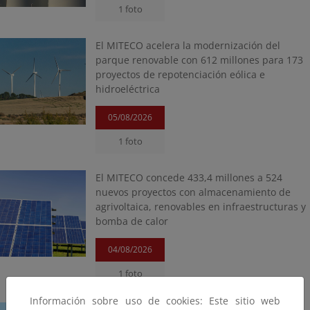
1 foto
El MITECO acelera la modernización del
parque renovable con 612 millones para 173
proyectos de repotenciación eólica e
hidroeléctrica
05/08/2026
1 foto
El MITECO concede 433,4 millones a 524
nuevos proyectos con almacenamiento de
agrivoltaica, renovables en infraestructuras y
bomba de calor
04/08/2026
1 foto
Información sobre uso de cookies: Este sitio web
La reserva hídrica española se encuentra al