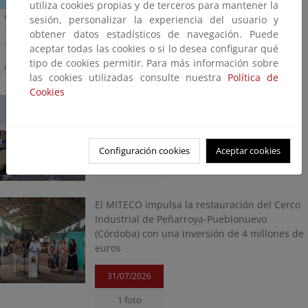
utiliza cookies propias y de terceros para mantener la
69,6 % de su capacidad
sesión, personalizar la experiencia del usuario y
obtener datos estadísticos de navegación. Puede
04/08/2026
aceptar todas las cookies o si lo desea configurar qué
tipo de cookies permitir. Para más información sobre
1 foto
las cookies utilizadas consulte nuestra
Política de
Cookies
Comienza el proyecto de restauración del río
Nalón en torno a la central térmica de Lada
03/08/2026
Configuración cookies
Aceptar cookies
1 foto
El MITECO impulsa la restauración del Cerco
Industrial de Peñarroya-Pueblonuevo
(Córdoba) con una inversión de 4 millones de
euros
31/07/2026
1 foto