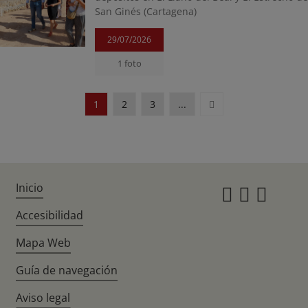
San Ginés (Cartagena)
29/07/2026
1 foto
Siguiente
1
2
3
...
Inicio
Instagr
Twitte
Fac
Accesibilidad
Mapa Web
Guía de navegación
Aviso legal