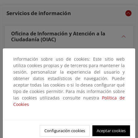
Servicios de información
Oficina de Información y Atención a la
Ciudadanía (OIAC)
Dirección: Plaza de San Juan de la Cruz, 10 - 28071
Información sobre uso de cookies: Este sitio web
Madrid
utiliza cookies propias y de terceros para mantener la
sesión, personalizar la experiencia del usuario y
Página web OIAC
obtener datos estadísticos de navegación. Puede
aceptar todas las cookies o si lo desea configurar qué
tipo de cookies permitir. Para más información sobre
las cookies utilizadas consulte nuestra
Política de
Unidad de Información de Transparencia
Cookies
(UIT)
Unidad de Información Ambiental (UIA)
Configuración cookies
Aceptar cookies