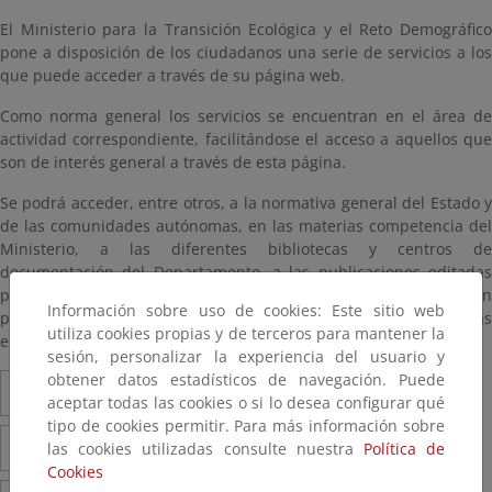
El Ministerio para la Transición Ecológica y el Reto Demográfico
pone a disposición de los ciudadanos una serie de servicios a los
que puede acceder a través de su página web.
Como norma general los servicios se encuentran en el área de
actividad correspondiente, facilitándose el acceso a aquellos que
son de interés general a través de esta página.
Se podrá acceder, entre otros, a la normativa general del Estado y
de las comunidades autónomas, en las materias competencia del
Ministerio, a las diferentes bibliotecas y centros de
documentación del Departamento, a las publicaciones editadas
por el Ministerio, a los procedimientos sometidos a participación
Información sobre uso de cookies: Este sitio web
pública, a las ayudas y subvenciones y a las estadísticas
utiliza cookies propias y de terceros para mantener la
elaboradas por el Ministerio.
sesión, personalizar la experiencia del usuario y
obtener datos estadísticos de navegación. Puede
Servicios por área de actividad
aceptar todas las cookies o si lo desea configurar qué
tipo de cookies permitir. Para más información sobre
Atención a la ciudadanía
Empleo público
las cookies utilizadas consulte nuestra
Política de
Cookies