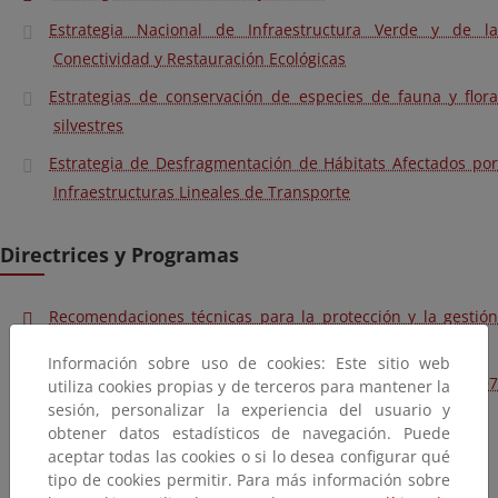
Estrategia Nacional de Infraestructura Verde y de la
Conectividad y Restauración Ecológicas
Estrategias de conservación de especies de fauna y flora
silvestres
Estrategia de Desfragmentación de Hábitats Afectados por
Infraestructuras Lineales de Transporte
Directrices y Programas
Recomendaciones técnicas para la protección y la gestión
del arbolado urbano y periurbano en España
Información sobre uso de cookies: Este sitio web
Directrices y Normativas de aplicación de la Ley 42/2007
utiliza cookies propias y de terceros para mantener la
sesión, personalizar la experiencia del usuario y
relativas a especies silvestres
obtener datos estadísticos de navegación. Puede
Directrices y programas de reintroducción de taxones
aceptar todas las cookies o si lo desea configurar qué
tipo de cookies permitir. Para más información sobre
Directrices de conservación de la Red Natura 2000