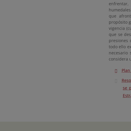
enfrentar,
humedales e
que afront
propósito g
vigencia (c
que se des
presiones 
todo ello e
necesario 
considera 
Plan
Reso
se 
Est