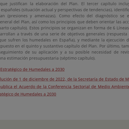
 que justifican la elaboración del Plan. El tercer capítulo incl
spañoles (situación actual y perspectivas de tendencias), identifi
an (presiones y amenazas). Como efecto del diagnóstico se e
eneral del Plan, así como los principios que deben orientar las ac
uarto capítulo). Estos principios se organizan en forma de 6 Líneas
arrollan a través de una serie de objetivos generales (respuesta 
que sufren los humedales en España), y mediante la ejecución 
xpuesto en el quinto y sustantivo capítulo del Plan. Por último, ta
seguimiento de su aplicación y a su posible necesidad de revisi
una estimación presupuestaria (séptimo capítulo).
 Estratégico de Humedales a 2030
lución de 1 de diciembre de 2022, de la Secretaría de Estado de 
publica el Acuerdo de la Conferencia Sectorial de Medio Ambient
ratégico de Humedales a 2030