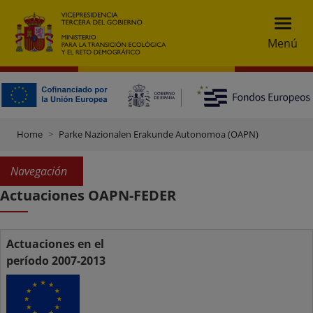
Menú
Home
Parke Nazionalen Erakunde Autonomoa (OAPN)
Navegación
Actuaciones OAPN-FEDER
Actuaciones en el
período 2007-2013