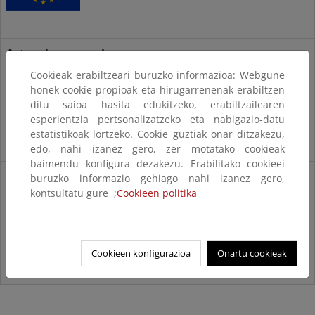
Actuaciones en el
período 2014-2020
Cookieak erabiltzeari buruzko informazioa: Webgune
honek cookie propioak eta hirugarrenenak erabiltzen
ditu saioa hasita edukitzeko, erabiltzailearen
esperientzia pertsonalizatzeko eta nabigazio-datu
estatistikoak lortzeko. Cookie guztiak onar ditzakezu,
edo, nahi izanez gero, zer motatako cookieak
baimendu konfigura dezakezu. Erabilitako cookieei
Actuaciones en el
buruzko informazio gehiago nahi izanez gero,
período 2021-2027
kontsultatu gure ;
Cookieen politika
Cookieen konfigurazioa
Onartu cookieak