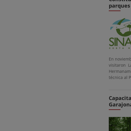
parques
En noviemb
visitaron 
Hermanamie
técnica al 
Capacita
Garajon