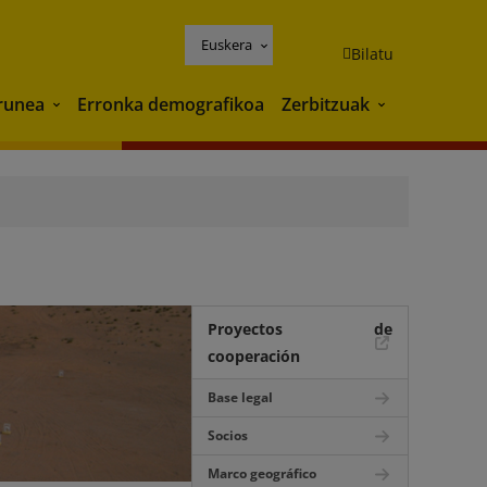
Euskera
Bilatu
runea
Erronka demografikoa
Zerbitzuak
Ingurunea
Zerbitzuak
Proyectos de
cooperación
Base legal
Socios
Marco geográfico