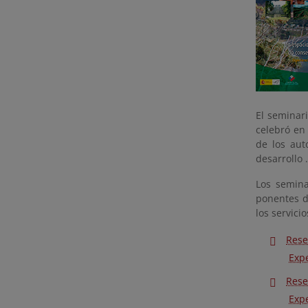
El seminar
celebró en
de los aut
desarrollo .
Los semina
ponentes de
los servici
Rese
Expe
Rese
Expe