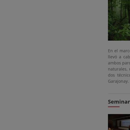
En el marc
llevó a ca
ambos parq
naturales,
dos técnic
Garajonay.
Seminari