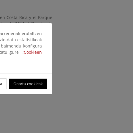
en Costa Rica y el Parque
mbre de 2011 el “Seminario
l de Garajonay, Las Rosas-
arrenenak erabiltzen
zio-datu estatistikoak
ak baimendu konfigura
 ecoturismo e implementar
ltatu gure ;
Cookieen
rrollo local en el ámbito
oa
Onartu cookieak
n en reservas de la