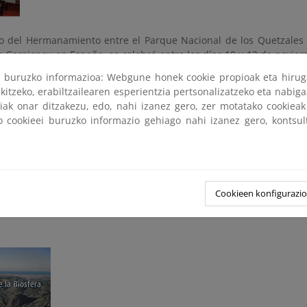
o del Hermanamiento entre el Parque Nacional de los Quetzales 
e Garajonay en España, se celebró entre los días 10 y 12 de novie
al sobre ecoturismo en el Centro de Visitantes del Parque Naciona
ri buruzko informazioa: Webgune honek cookie propioak eta hirug
omera”.
kitzeko, erabiltzailearen esperientzia pertsonalizatzeko eta nabiga
tiak onar ditzakezu, edo, nahi izanez gero, zer motatako cookie
o principal del seminario fue fomentar las buenas prácticas en
ko cookieei buruzko informazio gehiago nahi izanez gero, kontsu
s de desarrollo de esta actividad económica como motor del desa
los espacios naturales protegidos.
rama de actividades del seminario
Cookieen konfigurazi
io itinerante sobre buenas prácticas de gestió