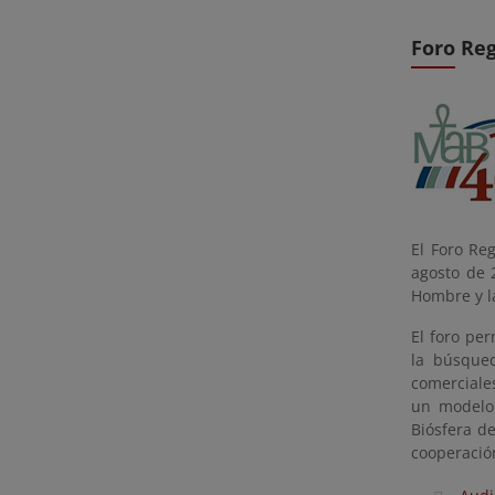
Foro Reg
El Foro Re
agosto de 
Hombre y l
El foro per
la búsqued
comerciale
un modelo 
Biósfera de
cooperación