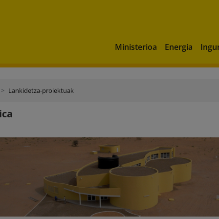
Ministerioa
Energia
Ingu
Lankidetza-proiektuak
ica