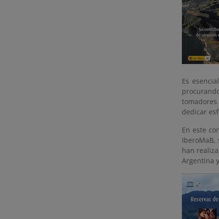
Es esencia
procurando
tomadores
dedicar esf
En este co
IberoMaB, 
han realiza
Argentina 