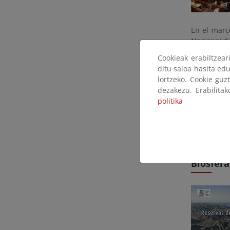
En el marc
Nacional d
Internacion
Cookieak erabiltzea
Agulo-La G
ditu saioa hasita edu
lortzeko. Cookie guz
El objetiv
dezakezu. Erabilita
nuevas vía
politika
rural y en 
Prog
Seminar
Biosfera